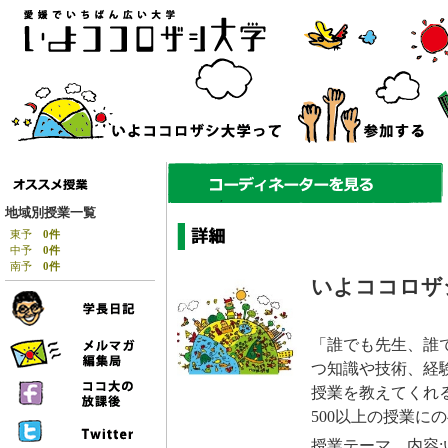
地域別授業一覧
東予
0件
中予
0件
南予
0件
いよココロザ
「誰でも先生、誰
つ知識や技術、経
授業を教えてくれる
500以上の授業にの
授業テーマ、内容