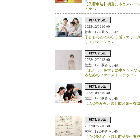
【先着申込】初夏に本とスパー
の夕べ
2023/12/0210:00
教室：IYO夢みらい館
子どものための〇〇感～マザー
リエンテーション～
2023/12/0213:00
教室：IYO夢みらい館
「わたし」を大切に生きる～な
るためのファーストステップ～
2023/10/1410:30
教室：IYO夢みらい館
【IYO夢みらい館】市民先生養成
2023/07/2210:30
教室：IYO夢みらい館
【IYO夢みらい館】市民先生養成