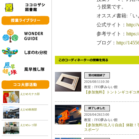
う授業です。
オススメ書籍:「
公式サイト：
http:
参考サイト：
https
ブログ：
http://1455
2026/08/1110:30
教室：IYO夢みらい館
【参加無料】トントンギコギコ
えひめモナカ部
えひめ映画部
2026/04/2613:00
教室：IYO夢みらい館
【参加無料/出入り自由】体験！
えひめレゴ部
スポーツ