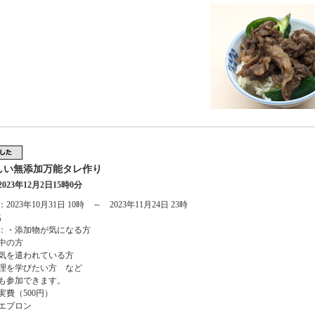
しい無添加万能タレ作り
023年12月2日15時0分
023年10月31日 10時 ～ 2023年11月24日 23時
名
：・添加物が気になる方
中の方
気を遣われている方
理を学びたい方 など
も参加できます。
実費（500円）
エプロン