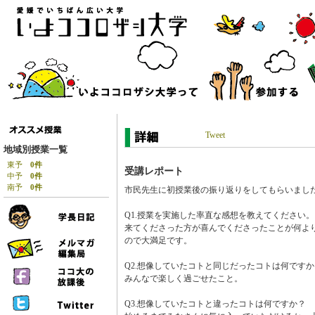
Tweet
地域別授業一覧
東予
0件
受講レポート
中予
0件
南予
0件
市民先生に初授業後の振り返りをしてもらいまし
Q1.授業を実施した率直な感想を教えてください。
来てくださった方が喜んでくださったことが何よ
ので大満足です。
Q2.想像していたコトと同じだったコトは何ですか
みんなで楽しく過ごせたこと。
Q3.想像していたコトと違ったコトは何ですか？