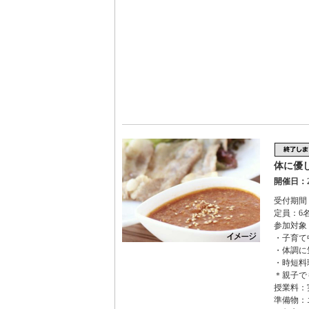
体に優
開催日：2
受付期間：2
定員：6
参加対象
・子育て
・体調に
・時短料
＊親子で
授業料：
準備物：