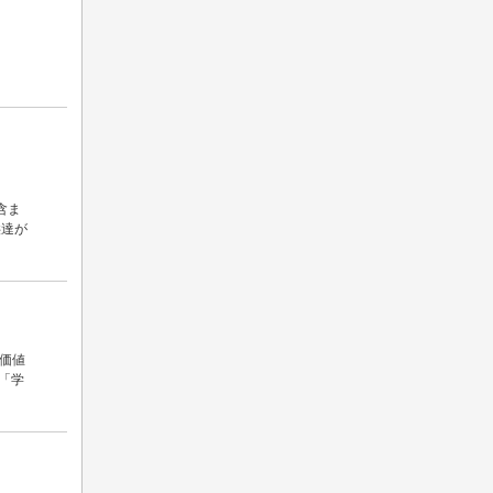
含ま
供達が
価値
が「学