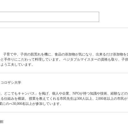
。 子育て中、子供の肌荒れを機に、食品の添加物が気になり、出来るだけ添加物を
と手作りにこだわって料理しています。 ベジタブルマイスターの資格も取り、子
るよう工夫しています。
ココロザシ大学
、どこでもキャンパス」を掲げ、個人や企業、NPOが持つ知識や技術、経験などの
る仕組みを構築。 授業を教えてくれる市民先生は300人以上、2,000名以上の市民
業にのべ30,000名以上が参加しています。
い館