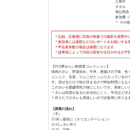
三角巾
タオル
筆記用具
参加費（5
＊ その
＊記録、広報用に写真や映像での撮影を授業中
＊参加者には感想などのレポートをお願いする
＊申込者多数の場合は抽選になります。
＊諸事情によって内容の変更や当日の中止が予
【IYO夢みらい館授業コレクション】
焼肉のタレ、野菜炒め、牛丼、唐揚げの下味、色
ニンニク、生姜、りんごがたっぷり入っているの
す。混ぜるだけで味が決まるので時短料理にもな
このタレを愛媛県民の味にしたいです。美味しい
＊タレは粘度があるため冷めにくく、半日ほど冷
└ 作りたてのタレも美味しいので試食用に作りま
【授業の流れ】
（予）
15:00→最初に（オリエンテーション）
15:15→タレ作り
15:45→試食