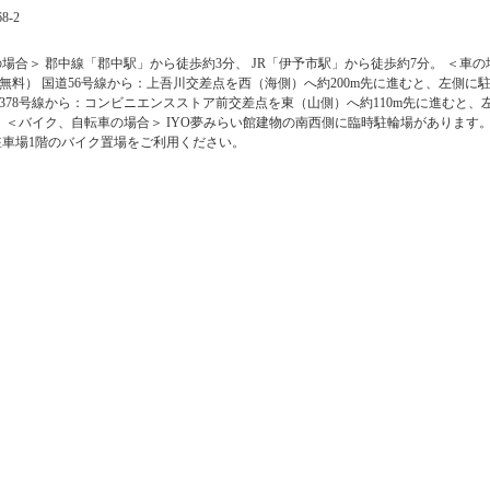
-2
場合＞ 郡中線「郡中駅」から徒歩約3分、 JR「伊予市駅」から徒歩約7分。 ＜車の
（無料） 国道56号線から：上吾川交差点を西（海側）へ約200m先に進むと、左側に
道378号線から：コンビニエンスストア前交差点を東（山側）へ約110m先に進むと、
 ＜バイク、自転車の場合＞ IYO夢みらい館建物の南西側に臨時駐輪場があります。
車場1階のバイク置場をご利用ください。