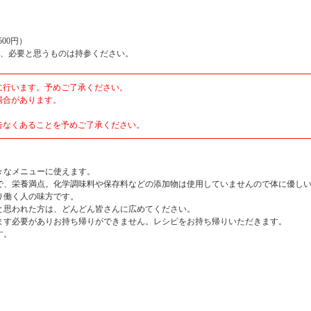
00円）
他、必要と思うものは持参ください。
に行います。予めご了承ください。
場合があります。
告なくあることを予めご了承ください。
々なメニューに使えます。
で、栄養満点。化学調味料や保存料などの添加物は使用していませんので体に優し
り働く人の味方です。
と思われた方は、どんどん皆さんに広めてください。
ます必要がありお持ち帰りができません。レシピをお持ち帰りいただきます。
す。