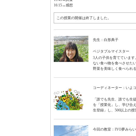
16:15→感想
この授業の開催は終了しました。
先生：白形典子
ベジタブルマイスター
3人の子供を育てています
ない食べ物を食べさせたい
野菜を美味しく食べられ
コーディネーター：いよ
「誰でも先生、誰でも生徒
を「授業化」し、学び合え
生登録」し、500以上の授
今回の教室：IYO夢みら