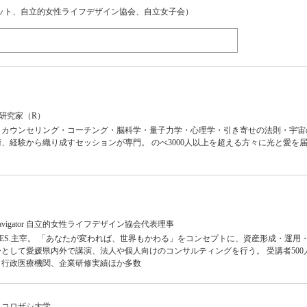
ネット、自立的女性ライフデザイン協会、自立女子会）
ブ研究家（R）
、カウンセリング・コーチング・脳科学・量子力学・心理学・引き寄せの法則・宇宙
、経験から織り成すセッションが専門。 のべ3000人以上を超える方々に光と愛を
navigator 自立的女性ライフデザイン協会代表理事
RES.主宰。 「あなたが変われば、世界もかわる」をコンセプトに、資産形成・運用
として愛媛県内外で講演、法人や個人向けのコンサルティングを行う。 受講者500
、行政医療機関、企業研修実績ほか多数
ココロザシ大学