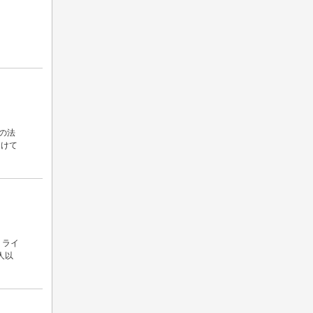
の法
届けて
・ライ
人以