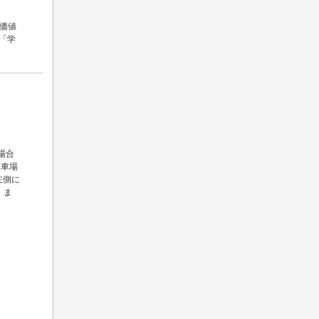
価値
が「学
場合
駐車場
左側に
 ま