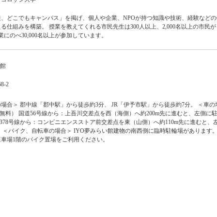
、どこでもキャンパス」を掲げ、個人や企業、NPOが持つ知識や技術、経験などの
る仕組みを構築。 授業を教えてくれる市民先生は300人以上、2,000名以上の市民
業にのべ30,000名以上が参加しています。
い館
-2
場合＞ 郡中線「郡中駅」から徒歩約3分、 JR「伊予市駅」から徒歩約7分。 ＜車の
（無料） 国道56号線から：上吾川交差点を西（海側）へ約200m先に進むと、左側に
道378号線から：コンビニエンスストア前交差点を東（山側）へ約110m先に進むと、
 ＜バイク、自転車の場合＞ IYO夢みらい館建物の南西側に臨時駐輪場があります。
車場1階のバイク置場をご利用ください。