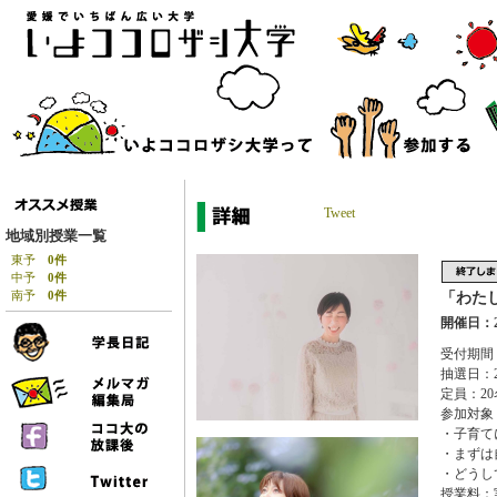
Tweet
地域別授業一覧
東予
0件
中予
0件
南予
0件
「わた
開催日：2
受付期間：2
抽選日：2
定員：20
参加対象
・子育て
・まずは
・どうし
授業料：