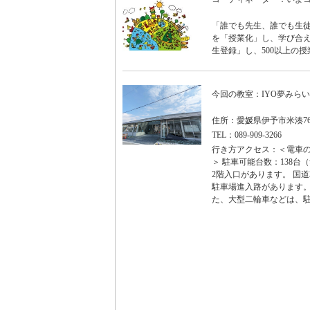
「誰でも先生、誰でも生徒
を「授業化」し、学び合え
生登録」し、500以上の授
今回の教室：IYO夢みら
住所：愛媛県伊予市米湊768
TEL：089-909-3266
行き方アクセス：＜電車の
＞ 駐車可能台数：138台
2階入口があります。 国
駐車場進入路があります。
た、大型二輪車などは、駐