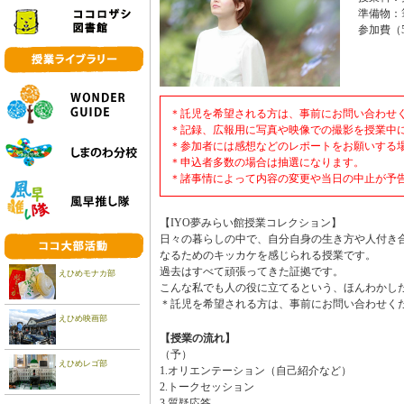
準備物：
参加費（5
＊託児を希望される方は、事前にお問い合わせ
＊記録、広報用に写真や映像での撮影を授業中
＊参加者には感想などのレポートをお願いする
＊申込者多数の場合は抽選になります。
＊諸事情によって内容の変更や当日の中止が予
【IYO夢みらい館授業コレクション】
日々の暮らしの中で、自分自身の生き方や人付き
なるためのキッカケを感じられる授業です。
過去はすべて頑張ってきた証拠です。
えひめモナカ部
こんな私でも人の役に立てるという、ほんわかし
＊託児を希望される方は、事前にお問い合わせく
えひめ映画部
【授業の流れ】
（予）
えひめレゴ部
1.オリエンテーション（自己紹介など）
2.トークセッション
3.質疑応答