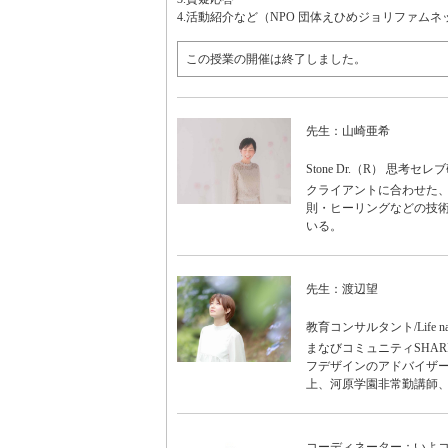
4.活動紹介など（NPO 団体えひめジョリファム
この授業の開催は終了しました。
先生：山崎亜希
Stone Dr.（R） 思考セレ
クライアントに合わせた
則・ヒーリングなどの技術
いる。
先生：渡辺望
教育コンサルタント/Life 
まなびコミュニティSHA
フデザインのアドバイザー
上、河原学園非常勤講師
コーディネーター：いよ