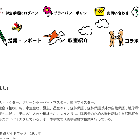
よし)
ストラクター。グリーンセーバー・マスター。環境マイスター。
観察（植物、鳥、水生生物、昆虫、星空等），森林保護，森林保護以外の自然保護，地球環
座を主催し、里山の手入れや植林をおこなうと共に、障害者のための野外活動や自然観察会
等のアドバイスをしている。小・中学校で環境学習出前授業を行っている。
察路ガイドブック（1985年）