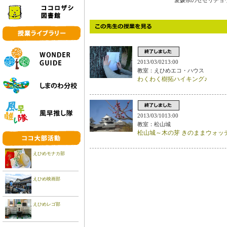
愛媛県のセセリチョウ（
2013/03/0213:00
教室：えひめエコ・ハウス
わくわく樹拓ハイキング♪
2013/03/1013:00
教室：松山城
松山城～木の芽 きのままウォッ
えひめモナカ部
えひめ映画部
えひめレゴ部