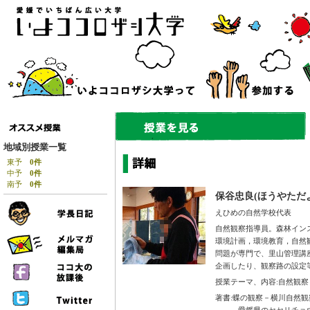
地域別授業一覧
東予
0件
中予
0件
南予
0件
保谷忠良(ほうやただ
えひめの自然学校代表
自然観察指導員。森林イン
環境計画，環境教育，自然
問題が専門で、里山管理講
企画したり、観察路の設定
授業テーマ、内容:自然観察
著書:蝶の観察－横川自然観