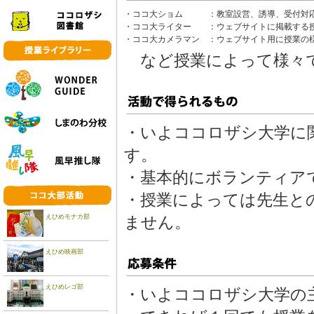
・ココ大ショム
：教室設営、誘導、受付対
・ココ大ライター
：ウェブサイトに掲載する
・ココ大カメラマン
：ウェブサイト用に授業の
など授業によって様々
・いよココロザシ大学に
す。
・基本的にボランティア
・授業によっては先生と
えひめモナカ部
ません。
えひめ映画部
えひめレゴ部
・いよココロザシ大学の