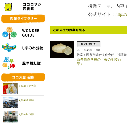
授業テーマ、内容:
公式サイト：
http:/
2013/03/2019:00
教室：西条市総合文化会館 視聴覚
西条自然学校の『夜の学校3』 
話」
えひめモナカ部
えひめ映画部
えひめレゴ部