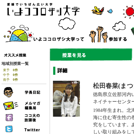
地域別授業一覧
東予
0件
中予
0件
南予
0件
松田春菜(まつ
徳島県立佐那河内
ネイチャーセンタ
1984年生まれ。
海に住む寄生性の
究をしています。
しい取り組みをし