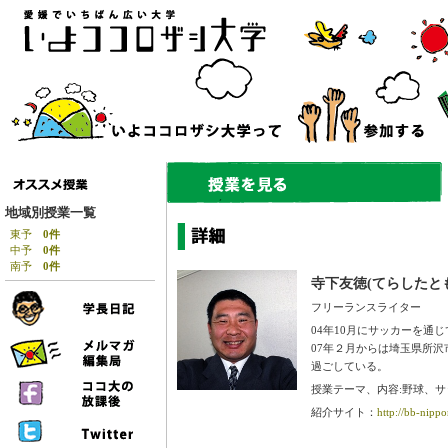
地域別授業一覧
東予
0件
中予
0件
南予
0件
寺下友徳(てらしたと
フリーランスライター
04年10月にサッカーを
07年２月からは埼玉県所
過ごしている。
授業テーマ、内容:野球、
紹介サイト：
http://bb-nippo