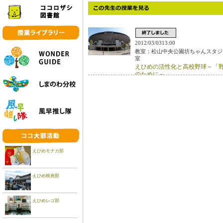
2012/03/0313:00
教室：松山中央公園坊ちゃんスタジ
室
えひめの活性化と高校野球～「
のために～
えひめモナカ部
えひめ映画部
えひめレゴ部