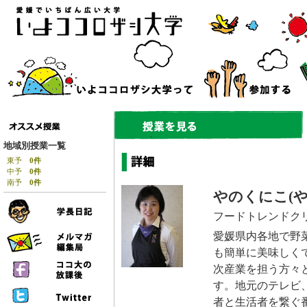
地域別授業一覧
東予
0件
中予
0件
南予
0件
やのくにこ(や
フードトレンドク
愛媛県内各地で野
も簡単に美味しく
次産業を担う方々
す。地元のテレビ
者と生活者を繋ぐ