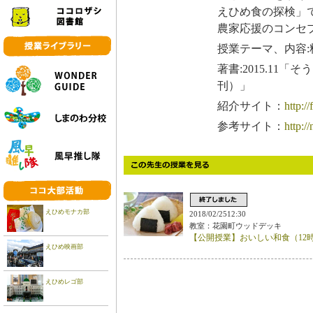
えひめ食の探検」
農家応援のコンセ
授業テーマ、内容
著書:2015.1
刊）」
紹介サイト：
http:/
参考サイト：
http:/
えひめモナカ部
2018/02/2512:30
教室：花園町ウッドデッキ
【公開授業】おいしい和食（12時
えひめ映画部
えひめレゴ部