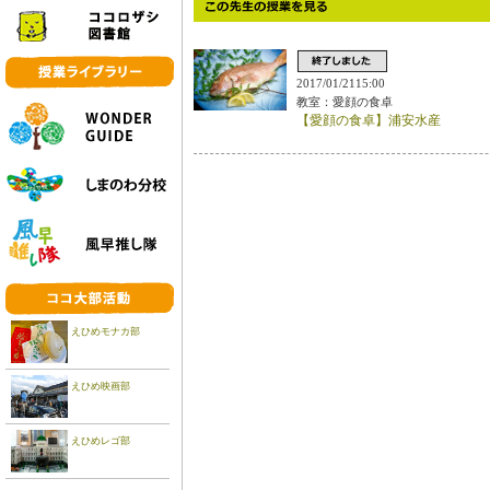
2017/01/2115:00
教室：愛顔の食卓
【愛顔の食卓】浦安水産
えひめモナカ部
えひめ映画部
えひめレゴ部