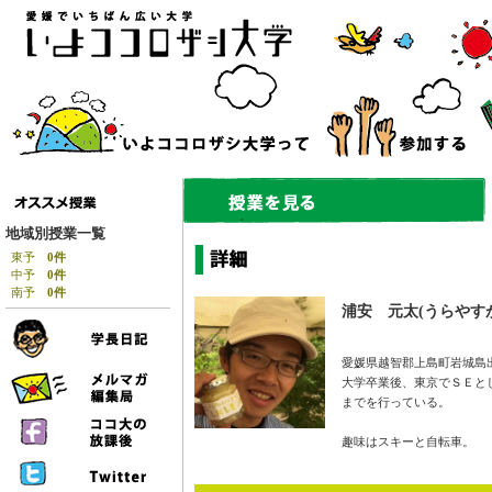
地域別授業一覧
東予
0件
中予
0件
南予
0件
浦安 元太(うらやす
愛媛県越智郡上島町岩城島
大学卒業後、東京でＳＥと
までを行っている。
趣味はスキーと自転車。