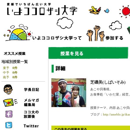
地域別授業一覧
東予
0件
中予
0件
南予
0件
芝磯美(しばいそみ)
あこや貝養殖。
お食事処「いかだ屋」経営
授業テーマ、内容:あこや貝
ブログ：
http://ameblo.jp/ik