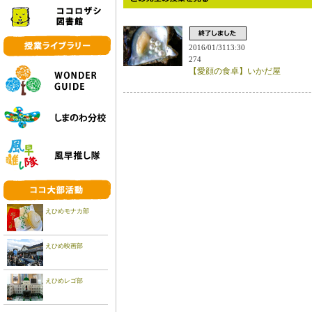
2016/01/3113:30
274
【愛顔の食卓】いかだ屋
えひめモナカ部
えひめ映画部
えひめレゴ部