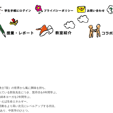
教士7段）の世界から氣に興味を持ち、
れている郭良先生につき、慧丹功を8年間学ぶ。
、綿本ヨーガを2年間学ぶ。
いえば生命エネルギー。
活動をより高い次元にレベルアップする功法。
史があり、中医学のひとつ。