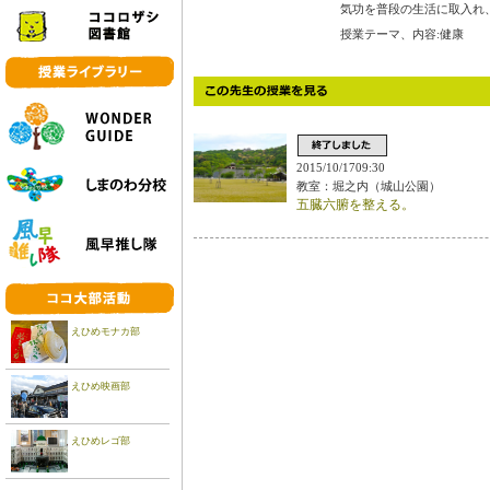
気功を普段の生活に取入れ
授業テーマ、内容:健康
2015/10/1709:30
教室：堀之内（城山公園）
五臓六腑を整える。
えひめモナカ部
えひめ映画部
えひめレゴ部