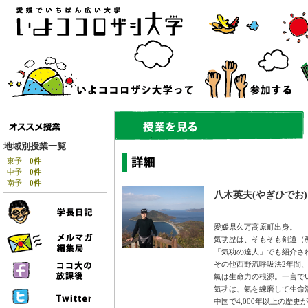
地域別授業一覧
東予
0件
中予
0件
南予
0件
八木英夫(やぎひでお)
愛媛県久万高原町出身。
気功歴は、そもそも剣道（
「気功の達人」でも紹介さ
その他西野流呼吸法2年間
氣は生命力の根源。一言で
気功は、氣を練磨して生命
中国で4,000年以上の歴