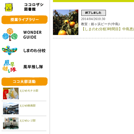
2014/04/2610:30
教室：姫ヶ浜ビーチ(中島)
【しまのわ分校3時間目】中島恵
えひめモナカ部
えひめ映画部
えひめレゴ部