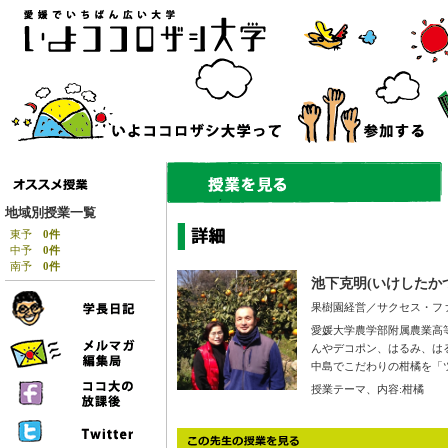
地域別授業一覧
東予
0件
中予
0件
南予
0件
池下克明(いけしたか
果樹園経営／サクセス・フ
愛媛大学農学部附属農業高
んやデコポン、はるみ、は
中島でこだわりの柑橘を「
授業テーマ、内容:柑橘