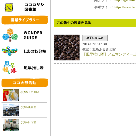
紹介サイト：
http://egaono-
参考サイト：
https://www.fa
2014/02/1513:30
教室：北条ふるさと館
【風早推し隊】ノムマンディー
えひめモナカ部
えひめ映画部
えひめレゴ部