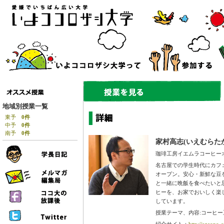
地域別授業一覧
東予
0件
中予
0件
南予
0件
家村高志(いえむらた
珈琲工房イエムラコーヒー
名古屋での学生時代にカフ
オープン。安心・新鮮な豆
と一緒に晩飯を食べたいと思
ヒーを、お家でおいしく楽
しています。
授業テーマ、内容:コーヒ