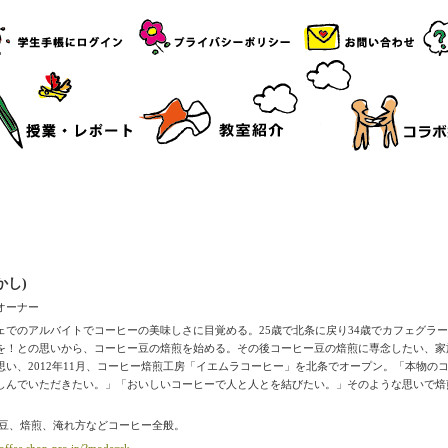
かし)
オーナー
ェでのアルバイトでコーヒーの美味しさに目覚める。25歳で北条に戻り34歳でカフェグラ
を！との思いから、コーヒー豆の焙煎を始める。その後コーヒー豆の焙煎に専念したい、家
い、2012年11月、コーヒー焙煎工房「イエムラコーヒー」を北条でオープン。「本物の
しんでいただきたい。」「おいしいコーヒーで人と人とを結びたい。」そのような思いで焙
ー豆、焙煎、淹れ方などコーヒー全般。