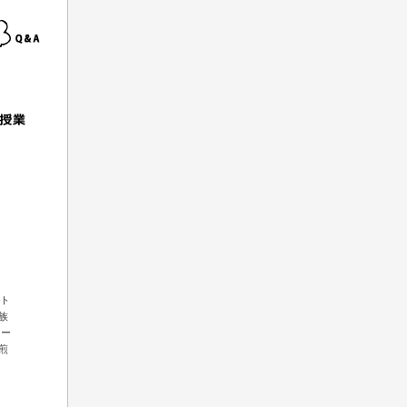
ート
族
コー
煎