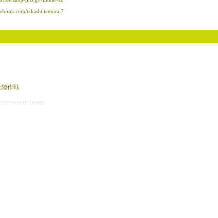
coffee.shop-pro.jp/?mode=sk
cebook.com/takashi.iemura.7
上陸作戦