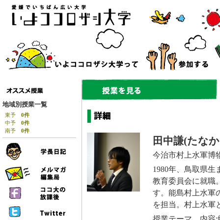
地域別授業一覧
東予
0件
中予
0件
南予
0件
田中謙(たなか
今治市村上水軍博
1980年、鳥取県
教育委員会に就職
す。能島村上水軍
を担当。村上水軍
授業テーマ、内容