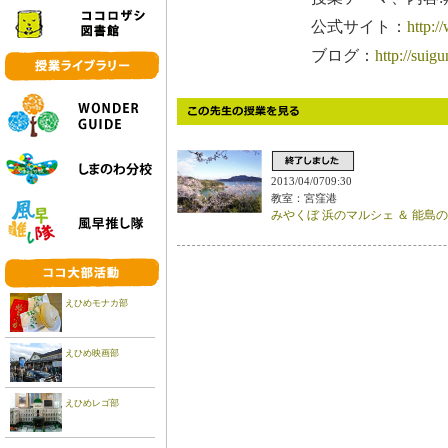
公式サイト：
http:/
ブログ：
http://suigu
2013/04/0709:30
教室：宮窪港
みやくぼ 浜のマルシェ ＆ 能島
えひめモナカ部
えひめ映画部
えひめレゴ部