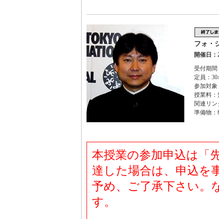
フォ・
開催日：2
受付期間：2
定員：30
参加対象
授業料：
関連リン
準備物：
本授業の参加申込は「先
達した場合は、申込を
予め、ご了承下さい。な
す。