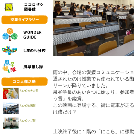
雨の中、会場の愛媛コミュニケーシ
通されたのは授業でも使われている
リーンが降りていました。
えひめモナカ部
泉谷学長のあいさつに始まり、参加
う雪』を鑑賞。
この映画に登場する、街に電車が走
えひめ映画部
は僕だけ？
えひめレゴ部
上映終了後に１階の「にこら」に移