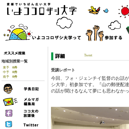
Tweet
地域別授業一覧
東予
0件
受講レポート
中予
0件
南予
0件
今回、フォ・ジェンチイ監督のお話
シ大学」初参加です。『山の郵便配
の話が聞けるなんて夢にも思わなか