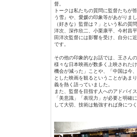
督。
トークは私たちの質問に監督たちが
う雪』や、愛媛の印象等があがりま
（好きな）監督は？」という私の質
洋次、深作欣二、小栗康平、今村昌
田洋次監督には影響を受け、自分に
です。
その他の印象的なお話では、王さんの
様々な日本映画が数多く上映された
機会が減った」ことや、「中国は今
とした映画を観るということがあま
義を熱く語っていました。
また、監督を目指す人へのアドバイ
「美意識」「表現力」が必要と明確
して大切、技術は勉強すれば身につ