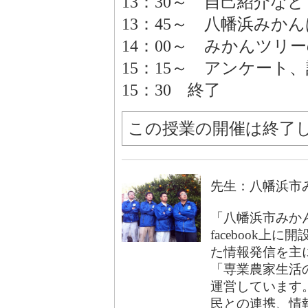
13：30～ 自己紹介など
13：45～ 八幡浜み
14：00～ みかんツリ
15：15～ アンケート
15：30 終了
この授業の開催は終了
先生：八幡浜市
「八幡浜市みかん
facebook
た情報発信を主
「専業農家生活
運営しています
民との連携、情