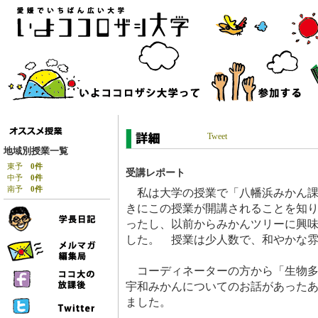
Tweet
地域別授業一覧
東予
0件
受講レポート
中予
0件
南予
0件
私は大学の授業で「八幡浜みかん課
きにこの授業が開講されることを知
ったし、以前からみかんツリーに興
した。 授業は少人数で、和やかな
コーディネーターの方から「生物多
宇和みかんについてのお話があった
ました。