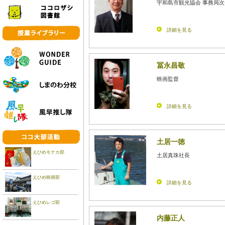
宇和島市観光協会 事務局次
詳細を見る
冨永昌敬
映画監督
詳細を見る
土居一徳
えひめモナカ部
土居真珠社長
えひめ映画部
詳細を見る
えひめレゴ部
内藤正人