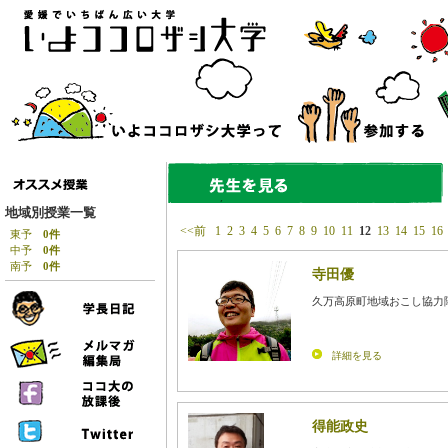
地域別授業一覧
<<前
1
2
3
4
5
6
7
8
9
10
11
12
13
14
15
16
東予
0件
中予
0件
南予
0件
寺田優
久万高原町地域おこし協力
詳細を見る
得能政史