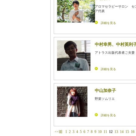
アロマセラピーサロン セ
ア代表
詳細を見る
中村幸男、中村英利
アトラス出版代表者ご夫妻
詳細を見る
中山加奈子
野菜ソムリエ
詳細を見る
<<前
1
2
3
4
5
6
7
8
9
10
11
12
13
14
15
16