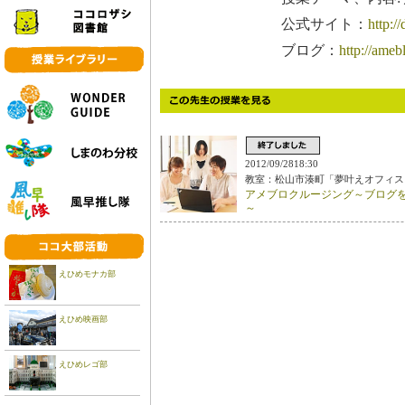
公式サイト：
http://
ブログ：
http://ameb
2012/09/2818:30
教室：松山市湊町「夢叶えオフィス
アメブロクルージング～ブログ
～
えひめモナカ部
えひめ映画部
えひめレゴ部