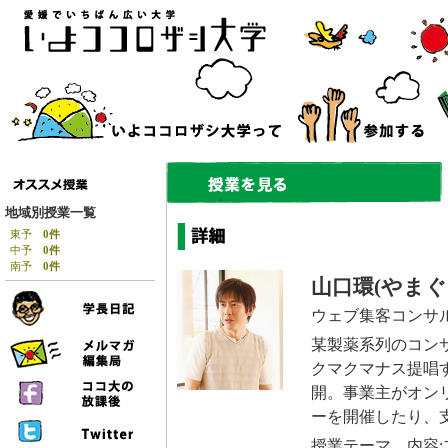
地域別授業一覧
東予
0件
中予
0件
南予
0件
山口環(やまぐ
ウェブ集客コンサ
某製薬系列のコンサ
クマクマナス提唱
開。事業主がオン
ーを開催したり、
授業テーマ、内容: