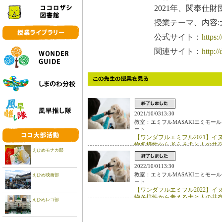
2021年、関奉仕
授業テーマ、内容
公式サイト：
https:/
関連サイト：
http:/
2021/10/0313:30
教室：エミフルMASAKIエミモール
ート
【ワンダフルエミフル2021】イ
物多様性から考える犬と人の共
えひめモナカ部
2022/10/0113:30
教室：エミフルMASAKIエミモール
えひめ映画部
ート
【ワンダフルエミフル2022】イ
物多様性から考える犬と人の共
えひめレゴ部