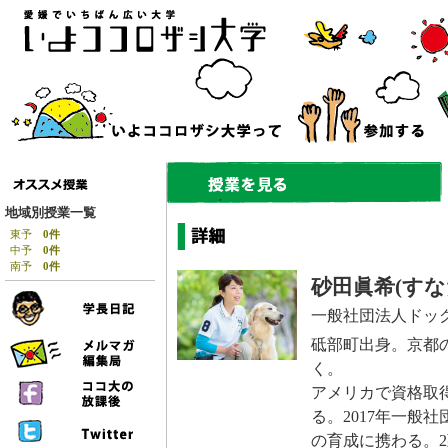
地域別授業一覧
東予
0件
中予
0件
南予
0件
砂田眞希(すな
一般社団法人ドッ
砥部町出身。京都
く。
アメリカで資格取得
る。2017年一般
の育成に携わる。