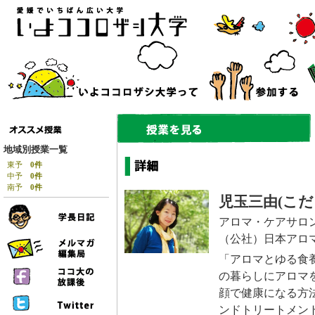
地域別授業一覧
東予
0件
中予
0件
南予
0件
児玉三由(こだ
アロマ・ケアサロ
（公社）日本アロ
「アロマとゆる食養
の暮らしにアロマ
顔で健康になる方
ンドトリートメン