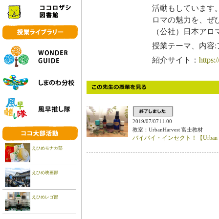
活動もしています
ロマの魅力を、ぜ
（公社）日本アロ
授業テーマ、内容
紹介サイト：
https
2019/07/0711:00
教室：UrbanHarvest 富士教材
バイバイ・インセクト！【Urban Ha
えひめモナカ部
えひめ映画部
えひめレゴ部