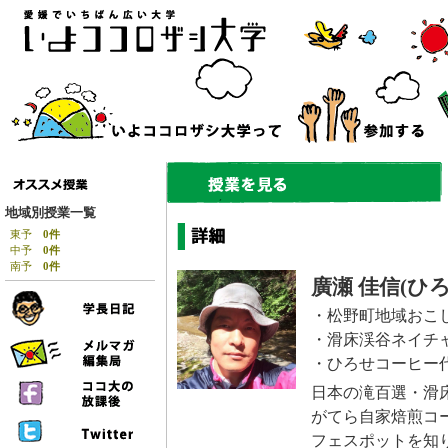
地域別授業一覧
東予
0件
中予
0件
南予
0件
廣瀬 佳信(ひ
・松野町地域おこ
・滑床渓谷ネイチ
・ひろせコーヒー
日本の滝百選・滑
がてら自家焙煎コ
フェスポットを知