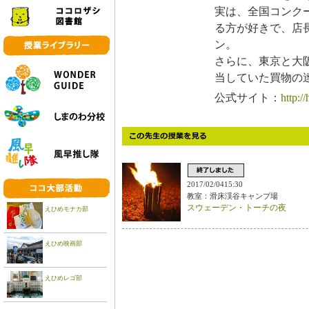
実は、全国コンク
る方が好きで、店
ン。
さらに、東京と大
当していた買物の
公式サイト：
http:/
2017/02/0415:30
教室：滑床渓谷キャンプ場
スウェーデン・トーチの夜
えひめモナカ部
えひめ映画部
えひめレゴ部