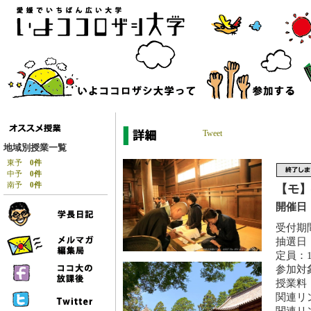
Tweet
地域別授業一覧
東予
0件
中予
0件
南予
0件
【モ】
開催日：
受付期間
抽選日：
定員：1
参加対
授業料
関連リ