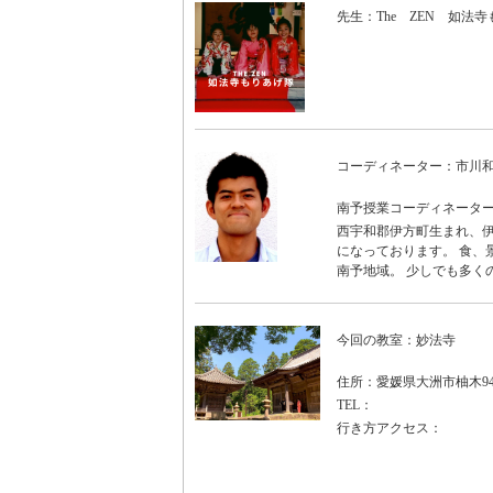
先生：The ZEN 如法
コーディネーター：市川
南予授業コーディネータ
西宇和郡伊方町生まれ、伊
になっております。 食、
南予地域。 少しでも多く
今回の教室：妙法寺
住所：愛媛県大洲市柚木94
TEL：
行き方アクセス：