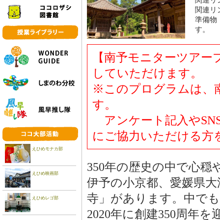
関連リ
関連リ
準備物
す。
【南予モニターツアープ
していただけます。
※このプログラムは、
す。
アンケート記入やSN
にご協力いただける方
えひめモナカ部
350年の歴史の中で心
えひめ映画部
伊予の小京都、愛媛県大
寺」があります。中でも
えひめレゴ部
2020年に創建350周