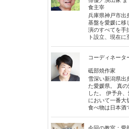
俳優／演出家 ま
食主宰
兵庫県神戸市出
基盤を愛媛に移し
演のすべてを手
ト設立、現在に
コーディネータ
砥部焼作家
雪深い新潟県出
た愛媛県。 真
した。 伊予弁
において一番大
食べ物は日本酒
今回の教室：愛