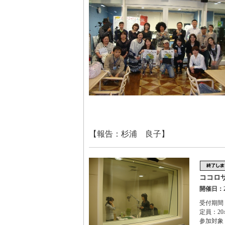
【報告：杉浦 良子】
ココロ
開催日：2
受付期間：2
定員：20
参加対象