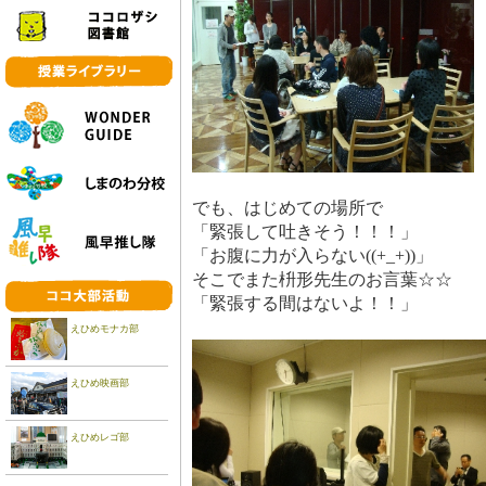
でも、はじめての場所で
「緊張して吐きそう！！！」
「お腹に力が入らない((+_+))」
そこでまた枡形先生のお言葉☆☆
「緊張する間はないよ！！」
えひめモナカ部
えひめ映画部
えひめレゴ部