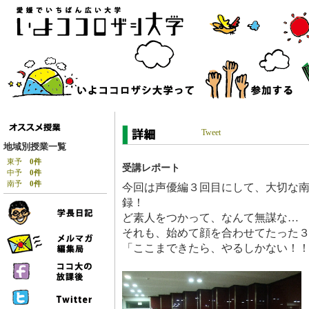
Tweet
地域別授業一覧
東予
0件
受講レポート
中予
0件
南予
0件
今回は声優編３回目にして、大切な
録！
ど素人をつかって、なんて無謀な…
それも、始めて顔を合わせてたった
「ここまできたら、やるしかない！