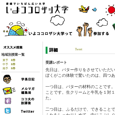
Tweet
地域別授業一覧
東予
0件
受講レポート
中予
0件
南予
0件
先日は、バター作りをさせていただ
ぼくがこの体験で驚いたのは、四つ
一つ目は、バターの材料のことです
ことです。生クリームと牛乳を１対
た。
二つ目は、ふるだけで、できること
ふたをしっかりしめて、中にこぶしぐ