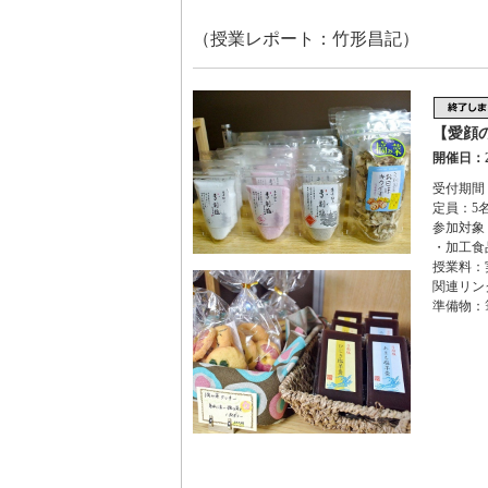
（授業レポート：竹形昌記）
【愛顔
開催日：2
受付期間：2
定員：5
参加対象
・加工食
授業料：
関連リン
準備物：