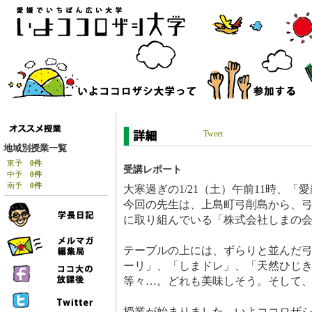
Tweet
地域別授業一覧
東予
0件
受講レポート
中予
0件
南予
0件
大寒過ぎの1/21（土）午前11時、「
今回の先生は、上島町弓削島から、
に取り組んでいる「株式会社しまの
テーブルの上には、ずらりと並んだ
ーリ」、「しまドレ」、「天然ひじ
等々…。どれも美味しそう。そして
授業が始まりました。いよココロザ