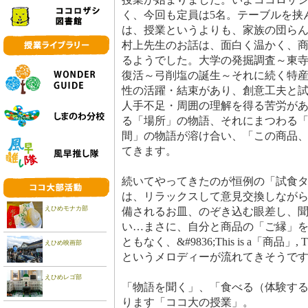
く、今回も定員は5名。テーブルを挟
は、授業というよりも、家族の団ら
村上先生のお話は、面白く温かく、
るようでした。大学の発掘調査～東
復活～弓削塩の誕生～それに続く特
性の活躍・結束があり、創意工夫と
人手不足・周囲の理解を得る苦労が
る「場所」の物語、それにまつわる
間」の物語が溶け合い、「この商品
てきます。
続いてやってきたのが恒例の「試食
は、リラックスして意見交換しなが
えひめモナカ部
備されるお皿、のぞき込む眼差し、
い…まさに、自分と商品の「ご縁」
ともなく、&#9836;This is a「商品」,
えひめ映画部
というメロディーが流れてきそうで
えひめレゴ部
「物語を聞く」、「食べる（体験する
ります「ココ大の授業」。