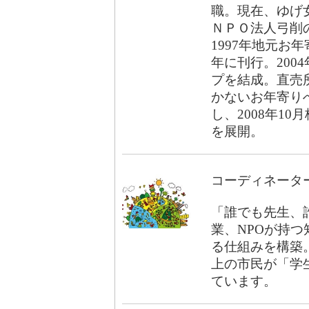
職。現在、ゆげ
ＮＰＯ法人弓削の
1997年地元お
年に刊行。200
プを結成。直売
かないお年寄り
し、2008年1
を展開。
コーディネータ
「誰でも先生、
業、NPOが持
る仕組みを構築。
上の市民が「学生
ています。