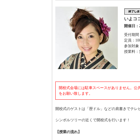
いよコ
開催日：2
受付期間：
定員：10
参加対象
授業料：
開校式会場には駐車スペースがありません。公
をお願い致します。
開校式のゲストは「歴ドル」などの肩書きでテレ
シンボルツリーの近くで開校式を行います！
【授業の流れ】