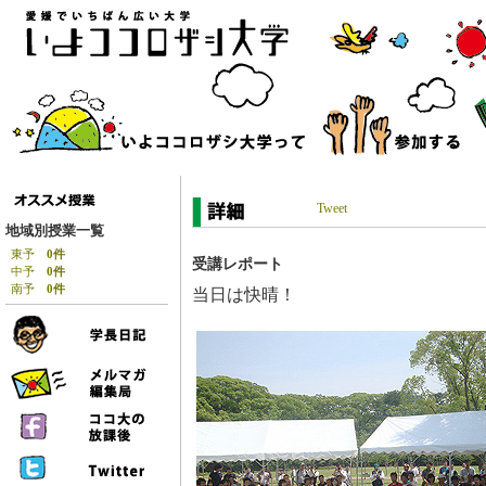
Tweet
地域別授業一覧
東予
0件
受講レポート
中予
0件
南予
0件
当日は快晴！