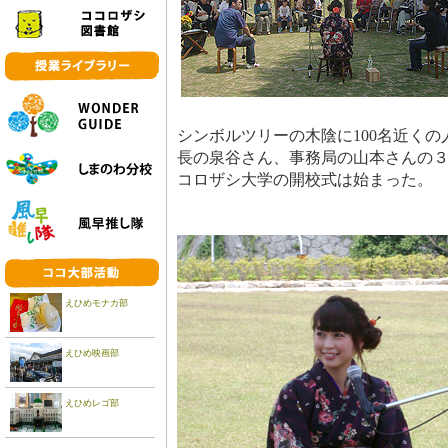
シンボルツリーの木陰に100名近く
長の泉谷さん、事務局の山本さんの
コロザシ大学の開校式は始まった。
えひめモナカ部
えひめ映画部
えひめレゴ部