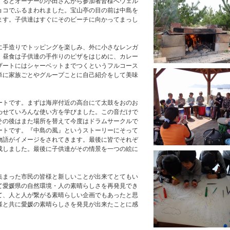
するとオーナーの小田さんから参加者皆様へウェル
ョコでふるまわれました。宝山亭の目の前は中島を
ます。子供達はすぐにそのビーチに向かってまっし
に手造りでトッピングを楽しみ、外に小さなレンガ
。昼食は子供達の手作りのピザをはじめに、カレー
ザートにはシャーベットまでつくというフルコース
単に家族ごとやグループことに自己紹介をして美味
ートです。まずは海岸付近の高台にて太鼓をおのお
わせていろんな使い方を学びました。この音だけで
その後はまた場所を替えて今度はドラムサークルで
ートです。『中島の風』というストーリーにそって
物語がイメージをされてきます。最後に皆でそれぞ
成しました。最後に子供達がその情景を一つの絵に
集まった市民の皆様と新しいことが出来てとてもい
て愛媛県の自然環境・人の素晴らしさを再発見でき
て、人と人が繋がる素晴らしい企画でもあったと思
様と共に愛媛の素晴らしさを発見が出来たことに感