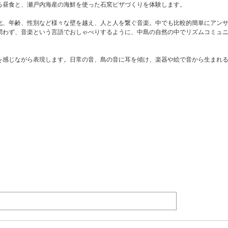
る昼食と、瀬戸内海産の海鮮を使った石窯ピザづくりを体験します。
化、年齢、性別など様々な壁を越え、人と人を繋ぐ音楽。中でも比較的簡単にアン
問わず、音楽という言語でおしゃべりするように、中島の自然の中でリズムコミュ
を感じながら表現します。日常の音、島の音に耳を傾け、楽器や絵で音から生まれ