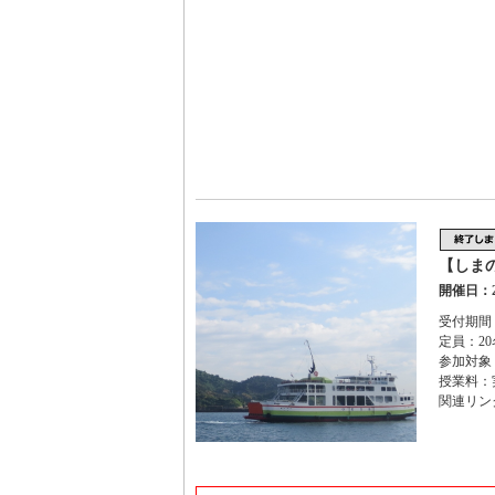
【しま
開催日：2
受付期間：
定員：20
参加対象
授業料：
関連リン