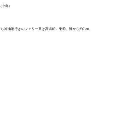
(中島)
ら神浦港行きのフェリー又は高速船に乗船。港から約2km。