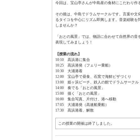
今回は、宝山亭さんが中島産の食材にこだわり作
その後は、中島でドラムサークルです。言葉や文
るタイコを中心にリズム即興します。音楽経験を
しませんか？
「おとの風景」では、物語に合わせて自然界の音
表現してみましょう！
【授業の流れ】
10:10 高浜港に集合
10:25 高浜港発（フェリー乗船）
10:30 大浦港着
12:00 宝山亭で昼食、石窯で海鮮ピザづくり
13:00 姫ヶ浜ビーチ、鉄人の館でドラムサークル
14:00 奏でる「おとの風景」
15:00 描く「おとの風景」
16:00 集合写真、片付け、港へ移動
17:05 大浦港発（高速船乗船）
17:30 高浜港着、解散
この授業の開催は終了しました。