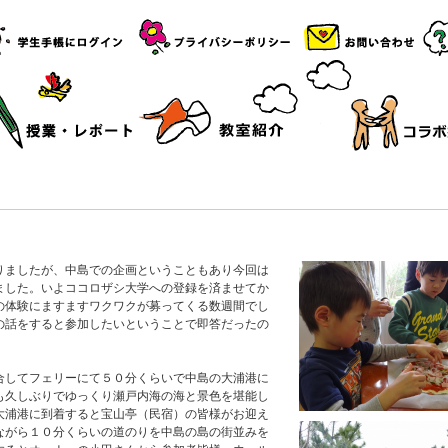
りましたが、中島での企画ということもあり今回は
ました。いよココロザシ大学への登録を済ませてか
の体験にますますワクワクが募ってくる数週間でし
の話をすると参加したいということで即答だったの
合してフェリーにて５０分くらいで中島の大浦港に
も久しぶりでゆっくり瀬戸内海の海と景色を堪能し
大浦港に到着すると宝山亭（民宿）の皆様がお迎え
ながら１０分くらいの道のりを中島の島の街並みを