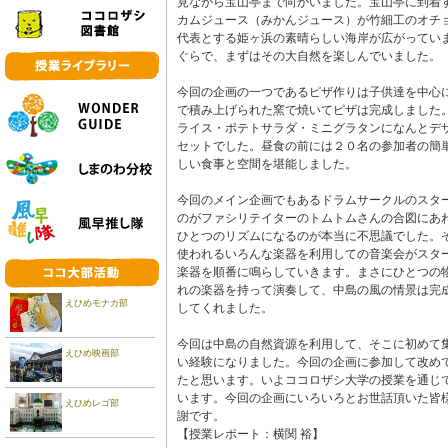
見ながら宝山亭まで向かいました。宝山亭に到着
カムジュース（みかんジュース）が竹細工のオチ
代表とする姫ヶ浜の素晴らしい海岸が広がってい
ぐらで、まずはその大自然を楽しんでいました。
今回の企画の一つであるピザ作りは子供達を中心
で積み上げられた窯で焼いてピザは完成しました
ライス・ポテトサラダ・ミニグラタンになんとデ
セットでした。昼食の前には２０名の参加者の簡
しい食事と空間を堪能しました。
今回のメイン企画でもあるドラムサークルのスタ
のがファシリテイターのトムトムさんの合図にあ
ひとつのリズムになるのが本当に不思議でした。
使われるいろんな楽器を利用しての音楽会がスタ
楽器を順番に鳴らしていきます。まさにひとつの
れの楽器を持って演奏して、中島の風の情景は完
えひめモナカ部
してくれました。
今回は中島の自然資源を利用して、そこに初めて
えひめ映画部
い経験になりました。今回の企画に参加して改め
たと思います。いよココロザシ大学の授業を通じ
います。今回の企画にいろいろとお世話頂いた皆
えひめレゴ部
謝です。
【授業レポート：横関 裕】