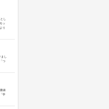
発とし
モッ
より
りまし
「つ
価値
が「学