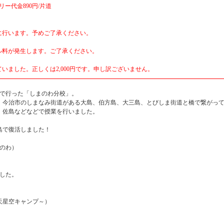
リー代金890円/片道
に行います。予めご了承ください。
ル料が発生します。ご了承ください。
いました。正しくは2,000円です。申し訳ございません。
島で行った「しまのわ分校」。
、今治市のしまなみ街道がある大島、伯方島、大三島、とびしま街道と橋で繋がっ
、佐島などなどで授業を行いました。
島で復活しました！
のわ）
した。
天星空キャンプ～）