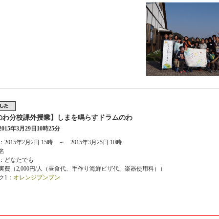
のわ分校課外授業】しまを鳴らすドラムのわ
015年3月29日10時25分
2015年2月2日 15時 ～ 2015年3月25日 10時
名
：どなたでも
実費（2,000円/人（昼食代、手作り海鮮ピザ代、楽器使用料））
ク1：
オレンジブンブン