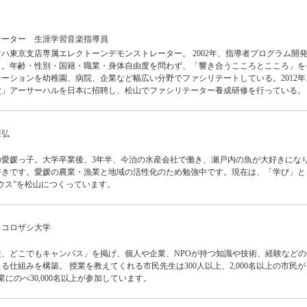
テーター 生涯学習音楽指導員
ハ東京支店専属エレクトーンデモンストレーター。 2002年、指導者プログラム開
う。年齢・性別・国籍・職業・身体自由度を問わず、「響き合うこころとこころ」を
ーションを幼稚園、病院、企業など幅広い分野でファシリテートしている。2012年
父」アーサーハルを日本に招聘し、松山でファシリテーター養成研修を行っている。
康弘
の愛媛っ子。大学卒業後、3年半、今治の水産会社で働き、瀬戸内の魚が大好きにな
好きです。愛媛の農業・漁業と地域の活性化のため勉強中です。現在は、「学び」と
ウス”を松山につくっています。
ココロザシ大学
、どこでもキャンパス」を掲げ、個人や企業、NPOが持つ知識や技術、経験などの
る仕組みを構築。 授業を教えてくれる市民先生は300人以上、2,000名以上の市民
業にのべ30,000名以上が参加しています。