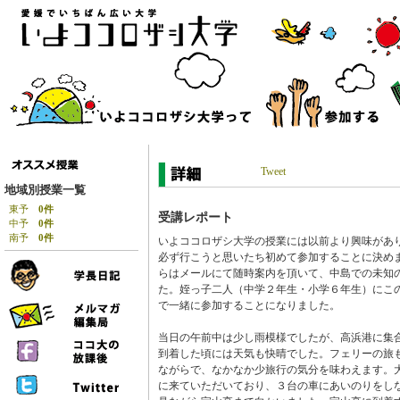
Tweet
地域別授業一覧
東予
0件
受講レポート
中予
0件
南予
0件
いよココロザシ大学の授業には以前より興味があ
必ず行こうと思いたち初めて参加することに決め
らはメールにて随時案内を頂いて、中島での未知
た。姪っ子二人（中学２年生・小学６年生）にこ
で一緒に参加することになりました。
当日の午前中は少し雨模様でしたが、高浜港に集
到着した頃には天気も快晴でした。フェリーの旅
ながらで、なかなか少旅行の気分を味わえます。
に来ていただいており、３台の車にあいのりをし