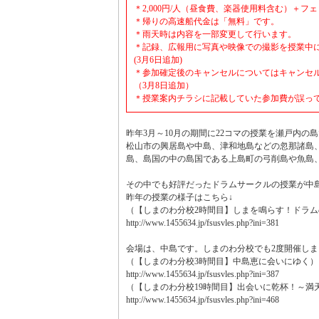
＊2,000円/人（昼食費、楽器使用料含む）＋フェ
＊帰りの高速船代金は「無料」です。
＊雨天時は内容を一部変更して行います。
＊記録、広報用に写真や映像での撮影を授業中
(3月6日追加)
＊参加確定後のキャンセルについてはキャンセ
（3月8日追加）
＊授業案内チラシに記載していた参加費が誤って
昨年3月～10月の期間に22コマの授業を瀬戸内の
松山市の興居島や中島、津和地島などの忽那諸島
島、島国の中の島国である上島町の弓削島や魚島
その中でも好評だったドラムサークルの授業が中
昨年の授業の様子はこちら↓
（【しまのわ分校2時間目】しまを鳴らす！ドラム
http://www.1455634.jp/fsusvles.php?ini=381
会場は、中島です。しまのわ分校でも2度開催しま
（【しまのわ分校3時間目】中島恵に会いにゆく）
http://www.1455634.jp/fsusvles.php?ini=387
（【しまのわ分校19時間目】出会いに乾杯！～満
http://www.1455634.jp/fsusvles.php?ini=468