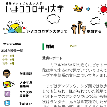
Tweet
地域別授業一覧
東予
0件
受講レポート
中予
0件
南予
0件
エミフルMASAKIの近くにビオト
段は車で来るので気づいていません
ープで生態系の変化について考えま
まずはデンジソウ。シダ類では数少
しても知られ、嫌がられていた雑草
ビオトープのデンジソウは今治から
次はランタナ。元々は園芸種でした
です。重信川の河川敷に多く見られ