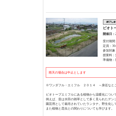
ビオト
開催日：2
受付期間：2
定員：30
参加対象
授業料：
準備物：
雨天の場合は中止とします
※ワンダフル・エミフル ２０１４ ～身近なと
ビオトープエミフルにある植物から温暖化につい
例えば、昔は水田の雑草として多く見られたデン
園芸用として栽培されていたランタナ。野生化し
また植物と昆虫との関わりについても学びます。