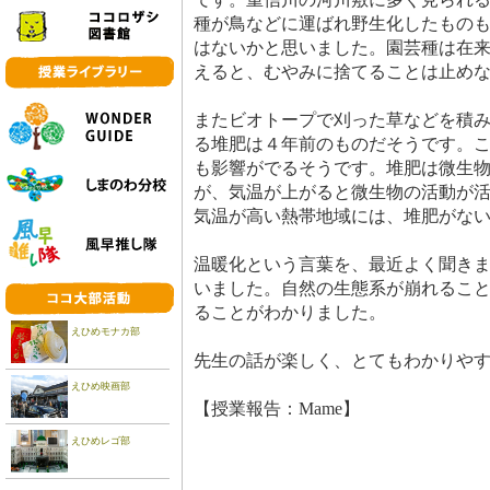
種が鳥などに運ばれ野生化したもの
はないかと思いました。園芸種は在
えると、むやみに捨てることは止め
またビオトープで刈った草などを積
る堆肥は４年前のものだそうです。
も影響がでるそうです。堆肥は微生
が、気温が上がると微生物の活動が
気温が高い熱帯地域には、堆肥がな
温暖化という言葉を、最近よく聞き
いました。自然の生態系が崩れるこ
ることがわかりました。
えひめモナカ部
先生の話が楽しく、とてもわかりや
えひめ映画部
【授業報告：Mame】
えひめレゴ部