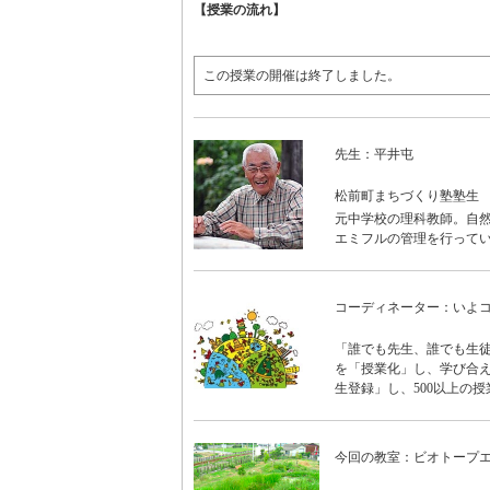
【授業の流れ】
この授業の開催は終了しました。
先生：平井屯
松前町まちづくり塾塾生
元中学校の理科教師。自然
エミフルの管理を行って
コーディネーター：いよ
「誰でも先生、誰でも生徒
を「授業化」し、学び合え
生登録」し、500以上の授
今回の教室：ビオトープ