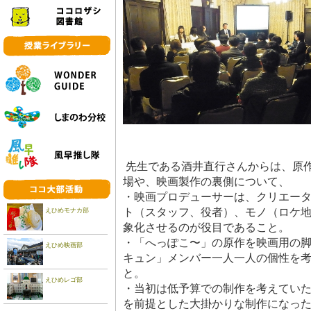
先生である酒井直行さんからは、原
場や、映画製作の裏側について、
・映画プロデューサーは、クリエー
ト（スタッフ、役者）、モノ（ロケ
えひめモナカ部
象化させるのが役目であること。
・「へっぽこ〜」の原作を映画用の
えひめ映画部
キュン」メンバー一人一人の個性を
と。
えひめレゴ部
・当初は低予算での制作を考えてい
を前提とした大掛かりな制作になっ