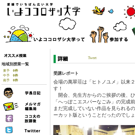
Tweet
地域別授業一覧
東予
0件
受講レポート
中予
0件
南予
0件
会場の萬翠荘は「ヒトノユメ」以来
す！
開会、先生方からのご挨拶の後、ひ
「へっぽこエスパーなごみ」の完成
まだ完成していない作品を見られる
ーカット版ということだったのでし