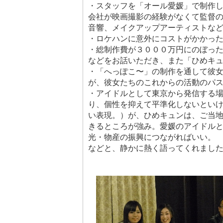
・スタッフを「オール愛媛」で制作
会社が映画撮影の経験がなくて監督
音響、メイクアップアーティストな
・ロケハンに意外にコストがかかっ
・総制作費が３０００万円にのぼっ
などをお話いただき、また「ひめキ
・「へっぽこ〜」の制作を通して彼
が、彼女たちのこれからの活動のパ
・アイドルとして東京から発信する
り、個性を抑えて平準化しないとい
い表現。）が、ひめキュンは、ご当
きるところが強み。愛媛のアイドルと
光・物産の振興につながればいい。
などと、静かに熱く語ってくれまし