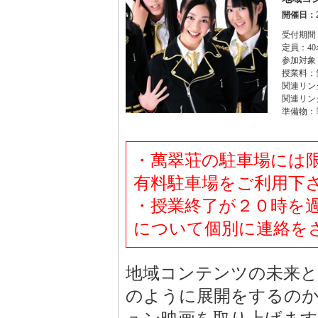
開催日：2
受付期間：
定員：40
参加対象
授業料：
関連リン
関連リン
準備物：
・萬翠荘の駐車場には
有料駐車場をご利用下
・授業終了が２０時を
について個別に連絡を
地域コンテンツの未来と
のように展開をするの