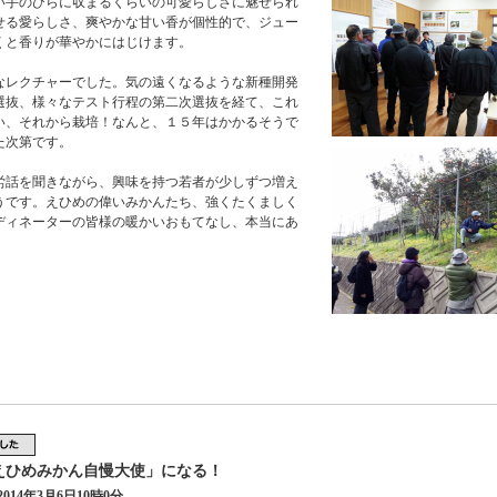
い手のひらに収まるくらいの可愛らしさに魅せられ
せる愛らしさ、爽やかな甘い香が個性的で、ジュー
くと香りが華やかにはじけます。
なレクチャーでした。気の遠くなるような新種開発
選抜、様々なテスト行程の第二次選抜を経て、これ
い、それから栽培！なんと、１５年はかかるそうで
た次第です。
労話を聞きながら、興味を持つ若者が少しずつ増え
うです。えひめの偉いみかんたち、強くたくましく
ディネーターの皆様の暖かいおもてなし、本当にあ
4えひめみかん自慢大使」になる！
014年3月6日10時0分