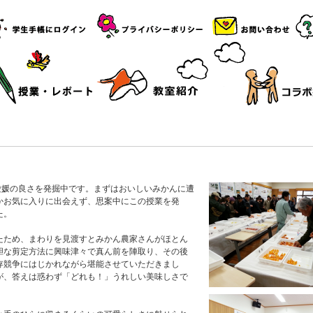
愛媛の良さを発掘中です。まずはおいしいみかんに遭
かお気に入りに出会えず、思案中にこの授業を発
た。
たため、まわりを見渡すとみかん農家さんがほとん
胆な剪定方法に興味津々で真ん前を陣取り、その後
存競争にはじかれながら堪能させていただきまし
が、答えは惑わず「どれも！」うれしい美味しさで