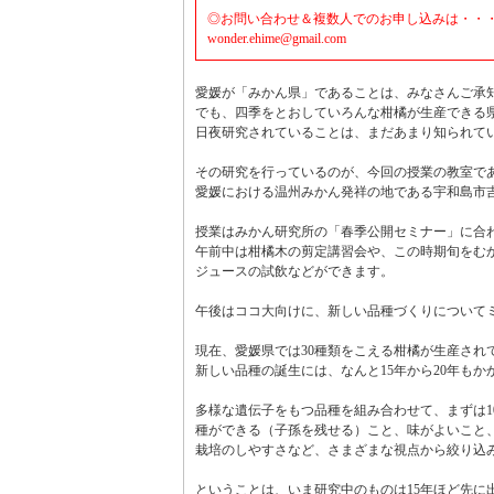
◎お問い合わせ＆複数人でのお申し込みは・・
wonder.ehime@gmail.com
愛媛が「みかん県」であることは、みなさんご承
でも、四季をとおしていろんな柑橘が生産できる
日夜研究されていることは、まだあまり知られて
その研究を行っているのが、今回の授業の教室で
愛媛における温州みかん発祥の地である宇和島市
授業はみかん研究所の「春季公開セミナー」に合
午前中は柑橘木の剪定講習会や、この時期旬をむ
ジュースの試飲などができます。
午後はココ大向けに、新しい品種づくりについて
現在、愛媛県では30種類をこえる柑橘が生産され
新しい品種の誕生には、なんと15年から20年も
多様な遺伝子をもつ品種を組み合わせて、まずは1
種ができる（子孫を残せる）こと、味がよいこと
栽培のしやすさなど、さまざまな視点から絞り込
ということは、いま研究中のものは15年ほど先に