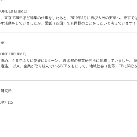
DER EHIME）
、東京で30年ほど編集の仕事をしたあと、2010年5月に再び大洲の実家へ。東京で
かす活動をしていましたが、愛媛（四国）でも同様のことをしたいと考えています！
一茂
NDEREHIME）
決め、４５年ぶりに愛媛にUターン。 農水省の農業研究所に勤務していました。 
遭遇。 以来、企業が取り組んでいるBCPをもじって、地域社会（集落）CPに関心
ん研究所
7-115