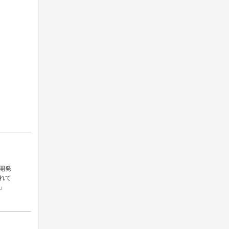
開発
れて
」