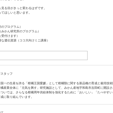
を見る目がきっと変わるはずです。
ってほしいと思います。
究所のプログラム）
飲（みかん研究所のプログラム）
文を受付けます）
る多様な遺伝資源（ココ大向けミニ講座）
所スタッフ
全国一の生産を誇る「柑橘王国愛媛」として柑橘類に関する新品種の育成と栽培技術
柑橘産業全体に「元気を興す」研究施設として、みかん産地宇和島市吉田町に開設さ
については、さらなる柑橘周年供給体制を強化するために「おいしい」「たべやすい
育成に取り組んでいます。
幹江