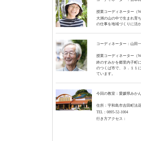
授業コーディネーター（WON
大洲の山の中で生まれ育ち
の仕事を地域づくりに活
コーディネーター：山田
授業コーディネーター（WO
終のすみかを郷里内子町に
のつくば市で、３．１１に
ています。
今回の教室：愛媛県みか
住所：宇和島市吉田町法花津
TEL：0895-52-1004
行き方アクセス：