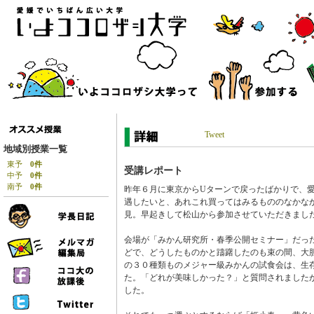
Tweet
地域別授業一覧
東予
0件
受講レポート
中予
0件
南予
0件
昨年６月に東京からUターンで戻ったばかりで、
遇したいと、あれこれ買ってはみるもののなかな
見。早起きして松山から参加させていただきまし
会場が「みかん研究所・春季公開セミナー」だっ
どで、どうしたものかと躊躇したのも束の間、大
の３０種類ものメジャー級みかんの試食会は、生
た。「どれが美味しかった？」と質問されました
した。