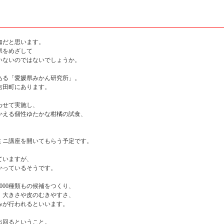
・
知だと思います。
県をめざして
いないのではないでしょうか。
ある「愛媛県みかん研究所」。
吉田町にあります。
わせて実施し、
かえる個性ゆたかな柑橘の試食、
ミニ講座を開いてもらう予定です。
ていますが、
かかっているそうです。
000種類もの候補をつくり、
、大きさや皮のむきやすさ、
みが行われるといいます。
出回るということ。