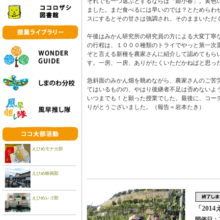
それでも一つ選ぶとするならば「姫小春」。黄色
ました。まだ食べるには早いのでは？とためらわ
スにするとその甘さは強調され、そのままいただ
午後はみかん研究所の研究員の方による大変丁寧
の行程は、１０００種類のトライでやっと第一次
ぞと言える新種を農家さんに紹介して認めてもら
す。一房、一房、ありがたくいただかねばと思っ
急斜面のみかん畑を眺めながら、農家さんのご苦
てはいるものの、やはり後継者不足は否めないよ
いつまでも！と願った授業でした。最後に、コー
りがとうございました。（報告＝岩本たき）
えひめモナカ部
えひめ映画部
えひめレゴ部
「201
開催日：2