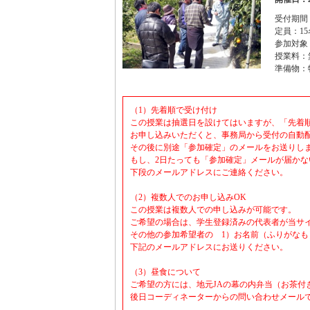
受付期間：
定員：15
参加対象
授業料：
準備物：
（1）先着順で受け付け
この授業は抽選日を設けてはいますが、「先着
お申し込みいただくと、事務局から受付の自動
その後に別途「参加確定」のメールをお送りし
もし、2日たっても「参加確定」メールが届かな
下段のメールアドレスにご連絡ください。
（2）複数人でのお申し込みOK
この授業は複数人での申し込みが可能です。
ご希望の場合は、学生登録済みの代表者が当サ
その他の参加希望者の 1）お名前（ふりがなも
下記のメールアドレスにお送りください。
（3）昼食について
ご希望の方には、地元JAの幕の内弁当（お茶付き
後日コーディネーターからの問い合わせメール