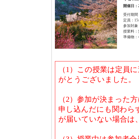
開催日：2
受付期間：2
定員：15
参加対象
授業料：
準備物：
（1）この授業は定員
がとうございました。
（2）参加が決まった
申し込んだにも関わら
が届いていない場合は、お問