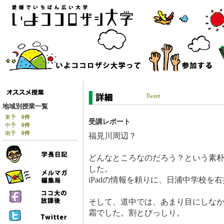
Tweet
地域別授業一覧
東予
0件
受講レポート
中予
0件
南予
0件
福見川周辺？
どんなところなのだろう？という素
した。
iPadの情報を頼りに、日浦中学校を
そして、道中では、あまり目にしな
霜でした。割とびっしり。