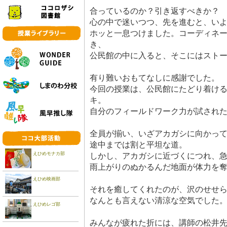
合っているのか？引き返すべきか？
心の中で迷いつつ、先を進むと、い
ホッと一息つけました。コーディネ
き、
公民館の中に入ると、そこにはスト
有り難いおもてなしに感謝でした。
今回の授業は、公民館にたどり着け
キ。
自分のフィールドワーク力が試され
全員が揃い、いざアカガシに向かっ
途中までは割と平坦な道。
えひめモナカ部
しかし、アカガシに近づくにつれ、
雨上がりのぬかるんだ地面が体力を
えひめ映画部
それを癒してくれたのが、沢のせせ
なんとも言えない清涼な空気でした
えひめレゴ部
みんなが疲れた折には、講師の松井