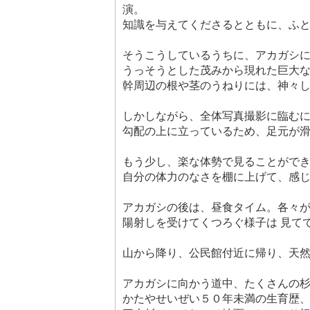
演。
知識を与えてくださるとともに、ふ
そうこうしているうちに、アカガシ
うっそうとした茂みから現れた巨大
幹周辺の根や茎のうねりには、神々
しかしながら、全体写真撮影に臨む
勾配の上に立っているため、足元が
もう少し、楽な体勢で見ることがで
自分の体力のなさを棚に上げて、感
アカガシの後は、昼食タイム。各々
陽射しを受けてくつろぐ様子は 見て
山から降り、公民館付近に帰り、天
アカガシに向かう道中、たくさんの
かたやせいぜい５０年未満の生育歴