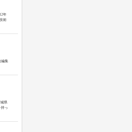
2年
技術
は編集
茨城県
を持っ