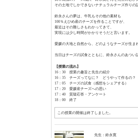
その土地でしかできないナチュラルチーズ作りの
鈴永さんの夢は、牛乳もその他の素材も
100％えひめ産のチーズを作ることですが、
最近はその難しさもわかってきて、
実現には少し時間がかかりそうだと言います。
愛媛の大地と自然から、どのようなチーズが生ま
当日はチーズの試食とともに、鈴永さんのあつい
【授業の流れ】
16：30 授業の趣旨と先生の紹介
16：35 チーズってなに？ どうやって作るの？
17：05 チーズの試食（感想をシェアする）
17：20 愛媛産チーズへの思い
17：40 質疑応答・アンケート
18：00 終了
この授業の開催は終了しました。
先生：鈴永寛