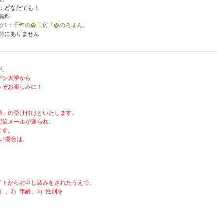
：どなたでも！
無料
ク1：
千年の森工房「森のろまん」
特にありません
が、
ザシ大学から
うぞお楽しみに！
順」の受け付けといたします。
配信メールが送られ、
ます。
い場合は、
イトからお申し込みをされたうえで、
）、2）年齢、3）性別を