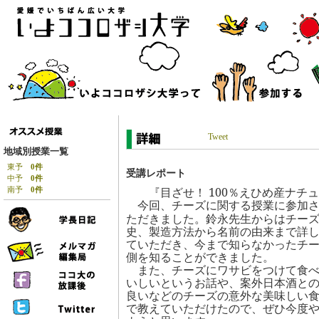
Tweet
地域別授業一覧
東予
0件
受講レポート
中予
0件
『
目ざせ！
100
％えひめ産ナチュ
南予
0件
今回、チーズに関する授業に参加
ただきました。鈴永先生からはチー
史、製造方法から名前の由来まで詳
ていただき、今まで知らなかったチ
側を知るこ
とができました。
また、チーズにワサビをつけて食
いしいというお話や、案外日本酒と
良いなどのチーズの意外な美味しい
で教えていただけたので、ぜひ今
度