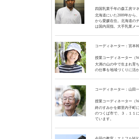
四国乳業千年の森工房マ
北海道にいた2009年か
から愛媛在住。北海道のチ
は国内屈指。大手乳業メ
コーディネーター：宮本
授業コーディネーター（WON
大洲の山の中で生まれ育ち
の仕事を地域づくりに活
コーディネーター：山田
授業コーディネーター（WO
終のすみかを郷里内子町に
のつくば市で、３．１１に
ています。
今回の教室：エミフルMA