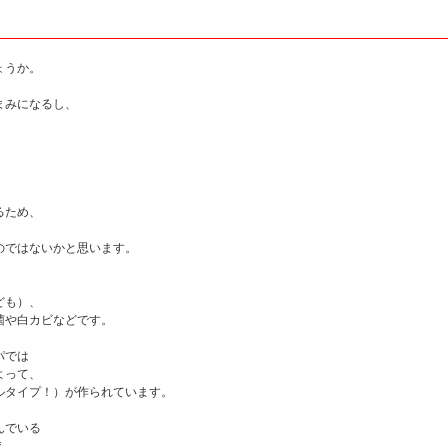
・
ょうか。
まみになるし、
るため、
のではないかと思います。
ども）、
菌や白カビなどです。
パでは
よって、
ルタイプ！）が作られています。
んでいる
え、