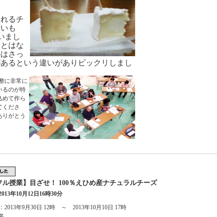
られるチ
短いも
いまし
ことはな
のはさっ
があるという違いがありビックリしまし
整に非常に
いるのが特
込めて作ら
てくださ
ありがとう
フル授業】目ざせ！ 100％えひめ産ナチュラルチーズ
013年10月12日16時30分
013年9月30日 12時 ～ 2013年10月10日 17時
名