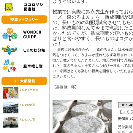
ようと思います。
授業では実際に鈴永先生が作ってお
ーズ「森のろまん」を、熟成期間が
の、長いものの
2
種類試食させてもら
た。熟成期間なんて今まで意識した
かったのですが、熟成期間の短いも
ぱりと食べやすく、長いものはコク
た！
最後に鈴永先生から、「森のろまん」は水分調
気をつけていて、うまみが流れださず凝縮されて
徴だと教えていただきました。地元の材料で丹精
れた「森のろまん」を皆さんもぜひ一度食べてみ
い！今回はとても楽しい授業を開催していただき
ございました。
【嘉藤
隆一郎】
えひめモナカ部
えひめ映画部
【エミ
開催日：2
えひめレゴ部
受付期間：2
定員：20