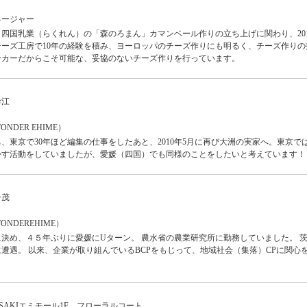
ネージャー
ら、四国乳業（らくれん）の「森のろまん」カマンベール作りの立ち上げに関わり、201
ーズ工房で10年の経験を積み、ヨーロッパのチーズ作りにも明るく、チーズ作りの
ーカーだからこそ可能な、妥協のないチーズ作りを行っています。
幹江
DER EHIME）
、東京で30年ほど編集の仕事をしたあと、2010年5月に再び大洲の実家へ。東京で
かす活動をしていましたが、愛媛（四国）でも同様のことをしたいと考えています！
一茂
NDEREHIME）
決め、４５年ぶりに愛媛にUターン。 農水省の農業研究所に勤務していました。 
遭遇。 以来、企業が取り組んでいるBCPをもじって、地域社会（集落）CPに関心
SAKIエミモール1F フローラルコート