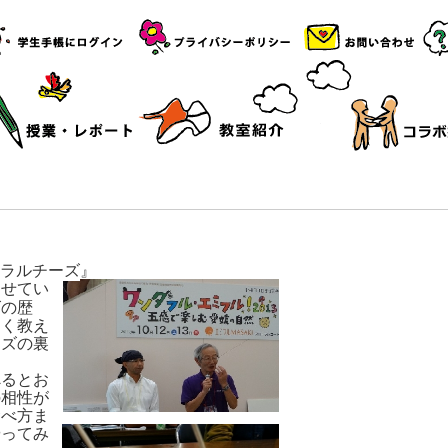
ラルチーズ
』
させてい
ズの歴
しく教え
ーズの裏
べるとお
の相性が
食べ方ま
やってみ