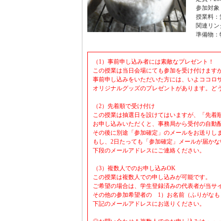
参加対象
授業料：
関連リン
準備物：
（1）事前申し込み者には素敵なプレゼント！
この授業は当日会場にても参加を受け付けます
事前申し込みをいただいた方には、いよココロ
オリジナルグッズのプレゼントがあります。ど
（2）先着順で受け付け
この授業は抽選日を設けてはいますが、「先着
お申し込みいただくと、事務局から受付の自動
その後に別途「参加確定」のメールをお送りし
もし、2日たっても「参加確定」メールが届かな
下段のメールアドレスにご連絡ください。
（3）複数人でのお申し込みOK
この授業は複数人での申し込みが可能です。
ご希望の場合は、学生登録済みの代表者が当サ
その他の参加希望者の 1）お名前（ふりがなも
下記のメールアドレスにお送りください。