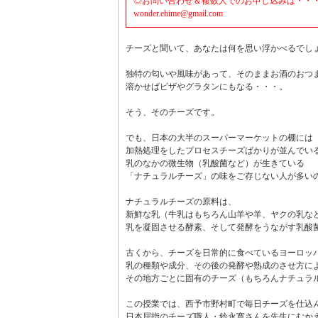
◎お問い合わせ＆複数人でのお申し込みは・・
wonder.ehime@gmail.com
チーズと聞いて、あなたは何を思い浮かべるでし
独特の匂いや風味があって、そのままお酒のおつ
溶かせばピザやグラタンにもなる・・・。
そう、そのチーズです。
でも、日本の大半のスーパーマーケットの棚には
加熱処理をしたプロセスチーズばかりが並んでい
乳のなかの微生物（乳酸菌など）が生きている
「ナチュラルチーズ」の味をご存じない人が多い
ナチュラルチーズの原料は、
新鮮な乳（牛乳はもちろん山羊や羊、ヤクの乳な
乳を凝固させる酵素、そして発酵をうながす乳酸
古くから、チーズを日常的に食べているヨーロッ
乳の種類や成分、その後の発酵や熟成のさせ方に
その地方ごとに固有のチーズ（もちろんナチュラ
この授業では、西予市野村町で毎日チーズを仕込
日本屈指のチーズ職人・鈴永寛さんを先生にむか