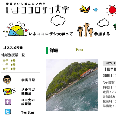
Tweet
地域別授業一覧
東予
0件
中予
0件
南予
0件
【風早
開催日：2
受付期間：
抽選日：2
定員：20
参加対象
授業料：
準備物：