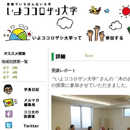
Tweet
地域別授業一覧
東予
0件
受講レポート
中予
0件
南予
0件
“いよココロザシ大学” さんの「木の
の授業に参加させていただきました