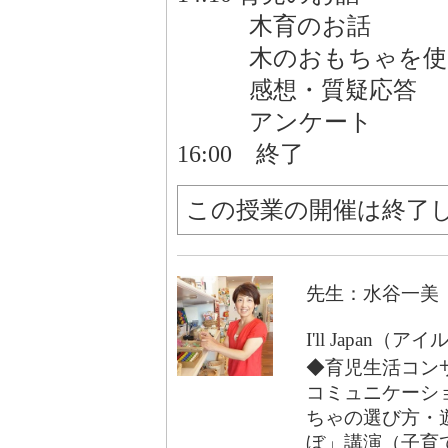
木育のお話
木のおもちゃを使
感想・質疑応答
アンケート
16:00 終了
この授業の開催は終了
先生：水谷一美
I'll Japan
◆育児生活コン
コミュニケーシ
ちゃの選び方・
ぼ」講演（子育