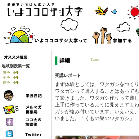
Tweet
地域別授業一覧
東予
0件
受講レポート
中予
0件
南予
0件
まず体験としては、ワタガシをつく
ワタガシって購入することはあって
て驚きました。ワタガシ作りって難
上手に作っているように見えますよ
ガシが絡み付いています。いえいえ
いました。「くもの巣のワタガシ」