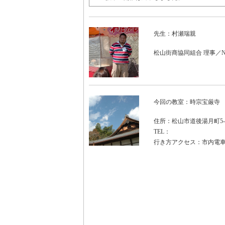
先生：村瀬瑞親
松山街商協同組合 理事／
今回の教室：時宗宝厳寺
住所：松山市道後湯月町5-
TEL：
行き方アクセス：市内電車