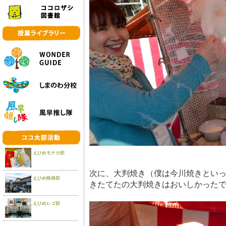
えひめモナカ部
次に、大判焼き（僕は今川焼きとい
えひめ映画部
きたてたの大判焼きはおいしかった
えひめレゴ部