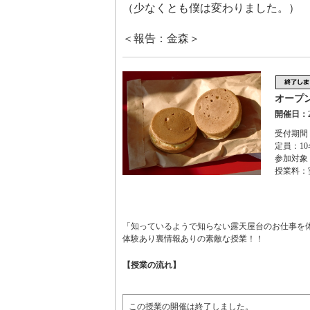
（少なくとも僕は変わりました。）
＜報告：金森＞
オープ
開催日：2
受付期間：
定員：10
参加対象
授業料：
「知っているようで知らない露天屋台のお仕事を
体験あり裏情報ありの素敵な授業！！
【授業の流れ】
この授業の開催は終了しました。