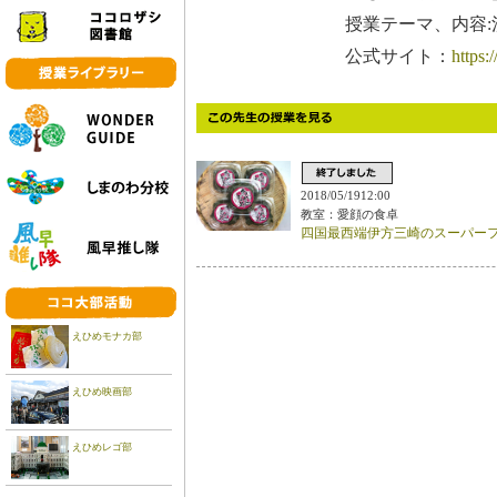
授業テーマ、内容
公式サイト：
https:
2018/05/1912:00
教室：愛顔の食卓
四国最西端伊方三崎のスーパー
えひめモナカ部
えひめ映画部
えひめレゴ部