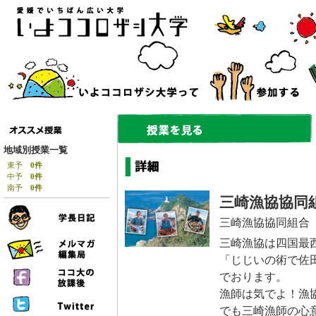
地域別授業一覧
東予
0件
中予
0件
南予
0件
三崎漁協協同
三崎漁協協同組合
三崎漁協は四国最
「じじいの術で佐
でおります。
漁師は気でよ！漁
でも三崎漁師の心