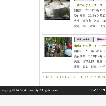
「森のろまん」チーズ工
開催日：2013年05月13日 
受付期間：2013年04月20日
先生：鈴永寛 教室：ほ
定員：8名 対象：どな
進化した木登り！ ツリー
開催日：2013年05月12
受付期間：2013年04月17日
先生：寺下太郎 教室：
定員：15名 対象：小
<<前
1
2
3
4
5
6
7
8
9
10
11
12
13
14
15
16
copyright© 1455634 University. All rights reserved.