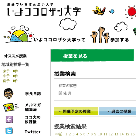
地域別授業一覧
東予
0件
中予
0件
南予
0件
授業の状態
：
開 催 月
：
授業検索結果
<<前
1
2
3
4
5
6
7
8
9
10
11
12
13
14
15
16