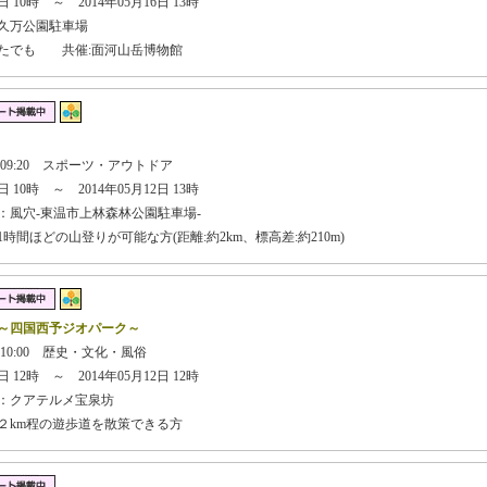
 10時 ～ 2014年05月16日 13時
久万公園駐車場
なたでも 共催:面河山岳博物館
日 09:20 スポーツ・アウトドア
 10時 ～ 2014年05月12日 13時
：風穴-東温市上林森林公園駐車場-
時間ほどの山登りが可能な方(距離:約2km、標高差:約210m)
～四国西予ジオパーク～
 10:00 歴史・文化・風俗
 12時 ～ 2014年05月12日 12時
：クアテルメ宝泉坊
２km程の遊歩道を散策できる方