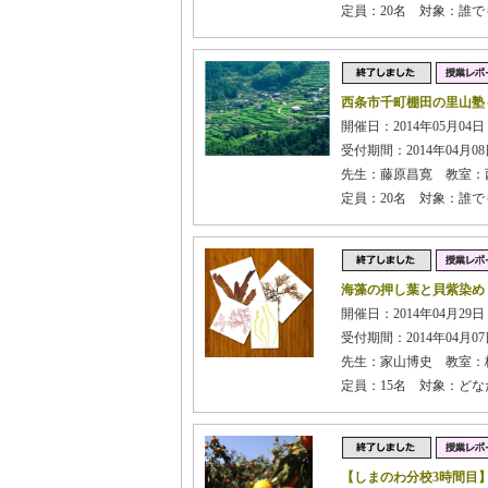
定員：20名 対象：誰
西条市千町棚田の里山塾
開催日：2014年05月04日 
受付期間：2014年04月08日
先生：藤原昌寛 教室：
定員：20名 対象：誰
海藻の押し葉と貝紫染め
開催日：2014年04月29日 
受付期間：2014年04月07日
先生：家山博史 教室：
定員：15名 対象：どな
【しまのわ分校3時間目