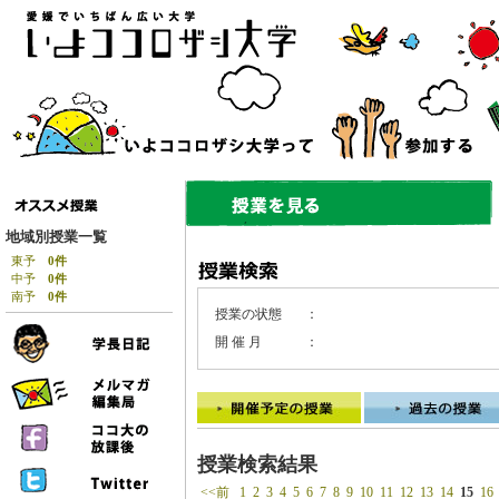
地域別授業一覧
東予
0件
中予
0件
南予
0件
授業の状態
：
開 催 月
：
授業検索結果
<<前
1
2
3
4
5
6
7
8
9
10
11
12
13
14
15
16