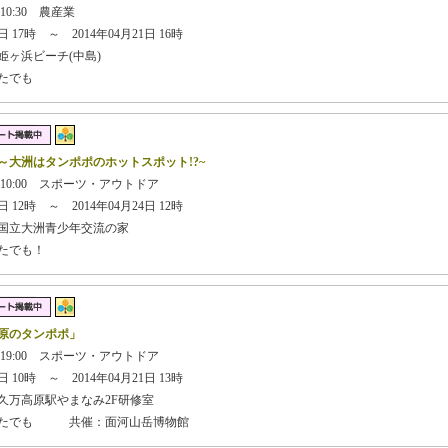
10:30 農産業
 17時 ～ 2014年04月21日 16時
ヶ浜ビーチ(中島)
たでも
～大洲はタンポポのホットスポット!?~
日 10:00 スポーツ・アウトドア
 12時 ～ 2014年04月24日 12時
国立大洲青少年交流の家
たでも！
原のタンポポ」
日 19:00 スポーツ・アウトドア
 10時 ～ 2014年04月21日 13時
久万高原駅やまなみ2F研修室
どなたでも 共催：面河山岳博物館