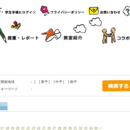
開催地域
： [ ] 東予 [ ] 中予 [ ] 南予
キーワード
：
17
18
19
20
21
22
23
24
25
26
27
28
29
30
31
32
33
34
次>>