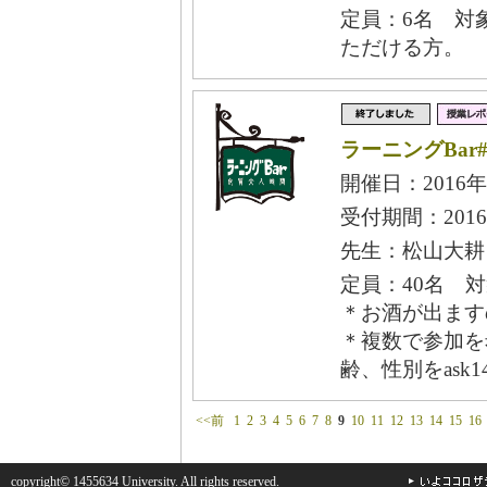
定員：6名 対
ただける方。
ラーニングBar
開催日：2016年
受付期間：2016
先生：松山大耕
定員：40名 
＊お酒が出ます
＊複数で参加を
齢、性別をask1
<<前
1
2
3
4
5
6
7
8
9
10
11
12
13
14
15
16
copyright© 1455634 University. All rights reserved.