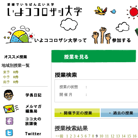
地域別授業一覧
東予
0件
中予
0件
南予
0件
授業の状態
：
開 催 月
：
授業検索結果
<<前
1
2
3
4
5
6
7
8
9
10
11
12
13
14
15
16