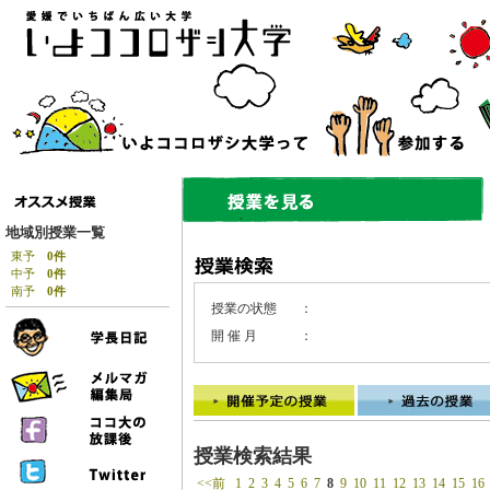
地域別授業一覧
東予
0件
中予
0件
南予
0件
授業の状態
：
開 催 月
：
授業検索結果
<<前
1
2
3
4
5
6
7
8
9
10
11
12
13
14
15
16