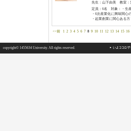
先生：山下由美 教室：
定員：6名 対象：・生
・6次産業化に興味関心
・起業創業に関心ある方
<<前
1
2
3
4
5
6
7
8
9
10
11
12
13
14
15
16
copyright© 1455634 University. All rights reserved.