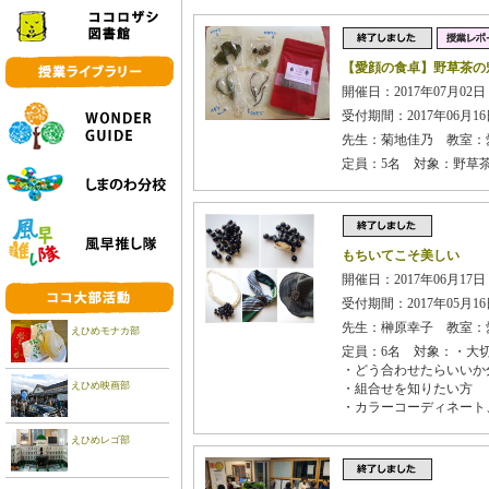
【愛顔の食卓】野草茶の
開催日：2017年07月02日 
受付期間：2017年06月16日
先生：菊地佳乃 教室：
定員：5名 対象：野草
もちいてこそ美しい
開催日：2017年06月17
受付期間：2017年05月16日
先生：榊原幸子 教室：
えひめモナカ部
定員：6名 対象：・大
・どう合わせたらいいか
えひめ映画部
・組合せを知りたい方
・カラーコーディネート
えひめレゴ部