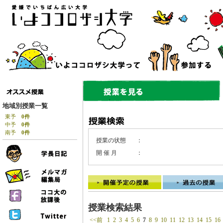
地域別授業一覧
東予
0件
中予
0件
南予
0件
授業の状態
：
開 催 月
：
授業検索結果
<<前
1
2
3
4
5
6
7
8
9
10
11
12
13
14
15
16