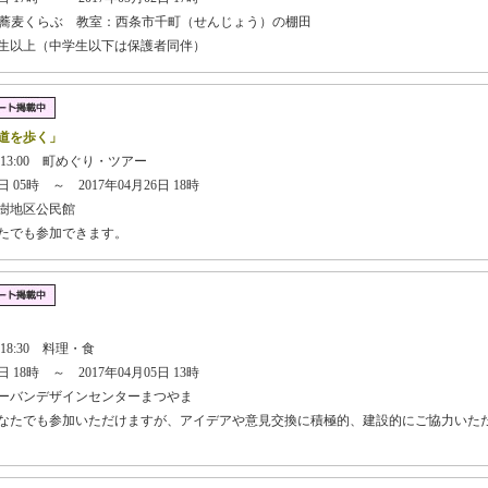
茂蕎麦くらぶ 教室：西条市千町（せんじょう）の棚田
学生以上（中学生以下は保護者同伴）
道を歩く」
 13:00 町めぐり・ツアー
 05時 ～ 2017年04月26日 18時
樹地区公民館
なたでも参加できます。
】
 18:30 料理・食
 18時 ～ 2017年04月05日 13時
ーバンデザインセンターまつやま
どなたでも参加いただけますが、アイデアや意見交換に積極的、建設的にご協力いた