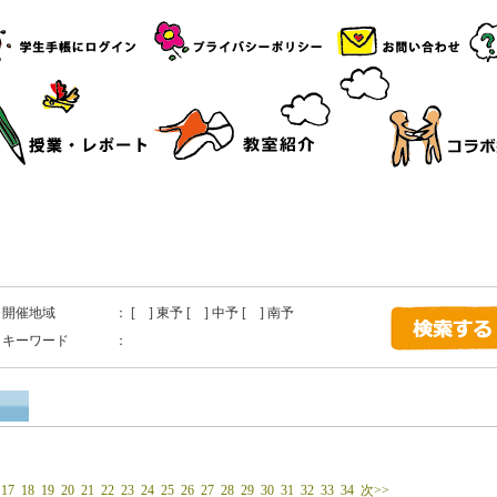
開催地域
： [ ] 東予 [ ] 中予 [ ] 南予
キーワード
：
17
18
19
20
21
22
23
24
25
26
27
28
29
30
31
32
33
34
次>>