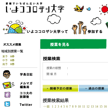
地域別授業一覧
東予
0件
中予
0件
南予
0件
授業の状態
：
開 催 月
：
授業検索結果
<<前
1
2
3
4
5
6
7
8
9
10
11
12
13
14
15
16