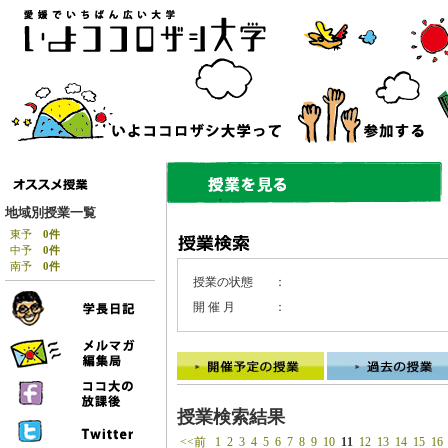
地域別授業一覧
東予
0件
中予
0件
南予
0件
授業の状態
：
開 催 月
：
授業検索結果
<<前
1
2
3
4
5
6
7
8
9
10
11
12
13
14
15
16