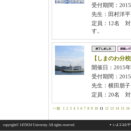
受付期間：2015
先生：田村洋平
定員：12名 
す。
【しまのわ分校
開催日：2015年
受付期間：2015
先生：横田朋子
定員：20名 
<<前
1
2
3
4
5
6
7
8
9
10
11
12
13
14
15
16
copyright© 1455634 University. All rights reserved.