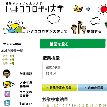
地域別授業一覧
東予
0件
中予
0件
南予
0件
授業の状態
：
開 催 月
：
授業検索結果
<<前
1
2
3
4
5
6
7
8
9
10
11
12
13
14
15
16