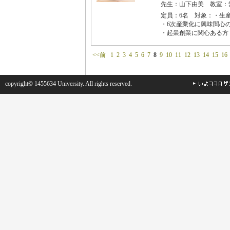
先生：山下由美 教室：
定員：6名 対象：・生
・6次産業化に興味関心
・起業創業に関心ある方
<<前
1
2
3
4
5
6
7
8
9
10
11
12
13
14
15
16
copyright© 1455634 University. All rights reserved.