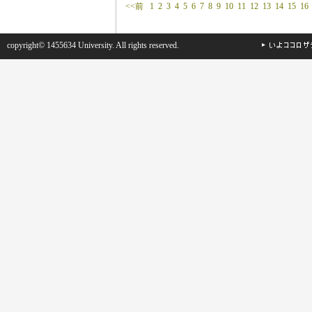
<<前
1
2
3
4
5
6
7
8
9
10
11
12
13
14
15
16
copyright© 1455634 University. All rights reserved.