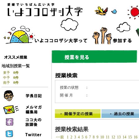
地域別授業一覧
東予
0件
中予
0件
南予
0件
授業の状態
：
開 催 月
：
授業検索結果
<<前
1
2
3
4
5
6
7
8
9
10
11
12
13
14
15
16