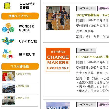
やれば世界新記録！The
開催日：2014年01月11日
受付期間：2013年12月16日
先生：泉谷昇
定員：40名 対象：た
CHANGE MAKERS（
開催日：2014年01月09日
受付期間：2013年12月16日
先生：泉谷昇 教室：シ
えひめモナカ部
定員：6名 対象：・公
・企業や団体に提案した
えひめ映画部
・思考や発想にヒントが
＊働き方、生き方に変化
えひめレゴ部